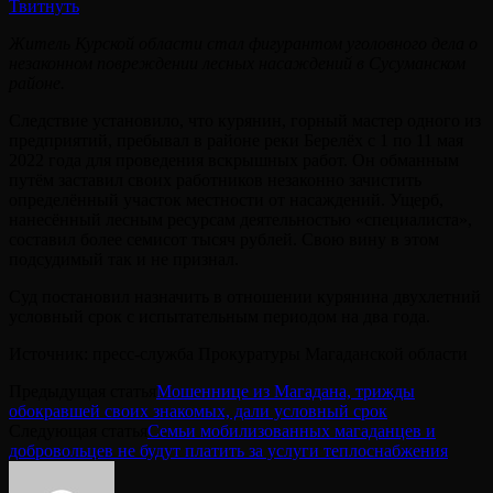
Твитнуть
Житель Курской области стал фигурантом уголовного дела о
незаконном повреждении лесных насаждений в Сусуманском
районе.
Следствие установило, что курянин, горный мастер одного из
предприятий, пребывал в районе реки Берелёх с 1 по 11 мая
2022 года для проведения вскрышных работ. Он обманным
путём заставил своих работников незаконно зачистить
определённый участок местности от насаждений. Ущерб,
нанесённый лесным ресурсам деятельностью «специалиста»,
составил более семисот тысяч рублей. Свою вину в этом
подсудимый так и не признал.
Суд постановил назначить в отношении курянина двухлетний
условный срок с испытательным периодом на два года.
Источник: пресс-служба Прокуратуры Магаданской области
Предыдущая статья
Мошеннице из Магадана, трижды
обокравшей своих знакомых, дали условный срок
Следующая статья
Семьи мобилизованных магаданцев и
добровольцев не будут платить за услуги теплоснабжения