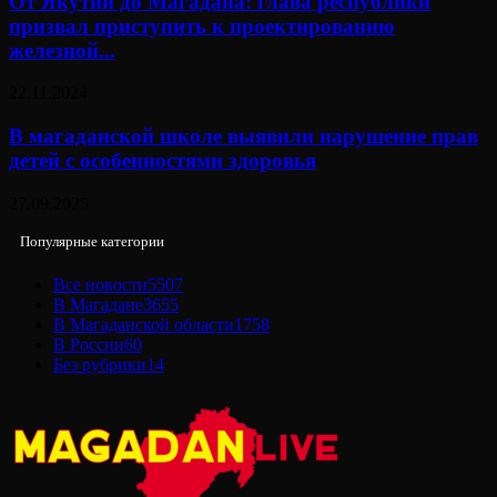
От Якутии до Магадана: глава республики
призвал приступить к проектированию
железной...
22.11.2024
В магаданской школе выявили нарушение прав
детей с особенностями здоровья
27.09.2025
Популярные категории
Все новости
5507
В Магадане
3655
В Магаданской области
1758
В России
60
Без рубрики
14