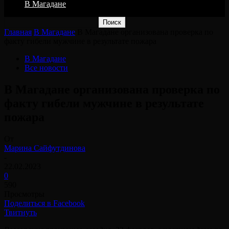
В Магадане
Главная
В Магадане
В Магадане организована проверка по
факту гибели мужчине в результате пожара
В Магадане
Все новости
В Магадане организована проверка по
факту гибели мужчине в результате
пожара
От
Марина Сайфутдинова
-
22.02.2023
0
590
Просмотры
Поделиться в Facebook
Твитнуть