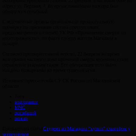
Возгорание произошло сегодня, 22 февраля, в частном доме по
адресу ул. Верхняя, 7. Во время ликвидации пожара был
обнаружен погибший.
Следственные органы организовали процессуальную
проверку по признакам состава преступления,
предусмотренного статьёй УК РФ «Причинение смерти по
неосторожности», по факту гибели жителя Магадана в
пожаре.
Согласно предварительной версии, 22 февраля во время
возгорания частного дома причиной смерти мужчины стало
отравление угарным газом. Его обгоревшее тело было
найдено пожарными во время тушения огня.
Источник: пресс-служба СУ СК России по Магаданской
области
Теги
возгорание
МЧС
погибший
пожар
Предыдущая статья
Студент из Магадана “купил” смартфон у
мошенников⠀