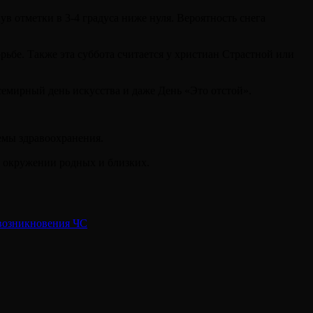
нув отметки в 3-4 градуса ниже нуля. Вероятность снега
рьбе. Также эта суббота считается у христиан Страстной или
семирный день искусства и даже День «Это отстой».
емы здравоохранения.
в окружении родных и близких.⠀
 возникновения ЧС