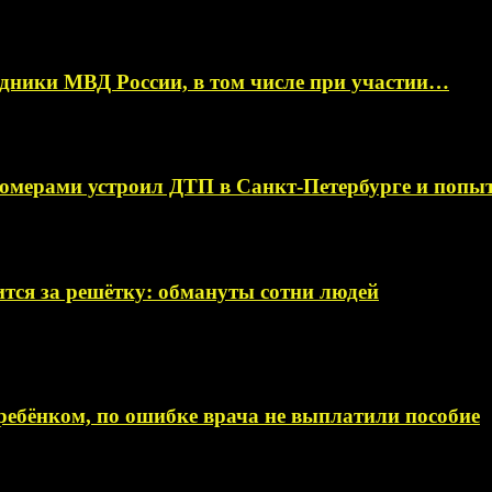
ники МВД России, в том числе при участии…
омерами устроил ДТП в Санкт-Петербурге и поп
тся за решётку: обмануты сотни людей
ебёнком, по ошибке врача не выплатили пособие