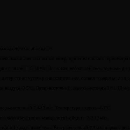
магаданцев читайте далее.
небольшой снег и сильный ветер, при этом столбик термометра 
ом с силой 11,5-14 м/с. Возможен небольшой снег, термометр в т
 Ветер станет чуточку снисходительнее, сбавив “обороты” до 9,5-
 воздуха -3-5°С. Ветер восточный, северо-восточный 8,1-13 м/с
веро-восточный 7,4-12 м/с. Температура воздуха -4-3°С.
по-прежнему щадить магаданцев не будет – 7,9-12 м/с.
тки в 1 градус ниже нуля. Ветер восточный 7,3 м/с, порывы до 1