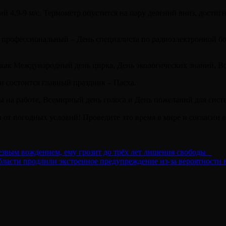
ий 4,9-9 м/с. Термометр опустится на пару делений вниз, достиг
ин профессиональный – День специалиста по радиоэлектронной бо
е как Международный день цирка, День экологических знаний, В
и состоится главный праздник – Пасха.
ы на работе, Всемирный день голоса и День пожеланий для сист
от погодных условий! Проведите это время в мире и согласии 
езвым вождением, ему грозит до трёх лет лишения свободы⠀
бласти продлили экстренное предупреждение из-за вероятности