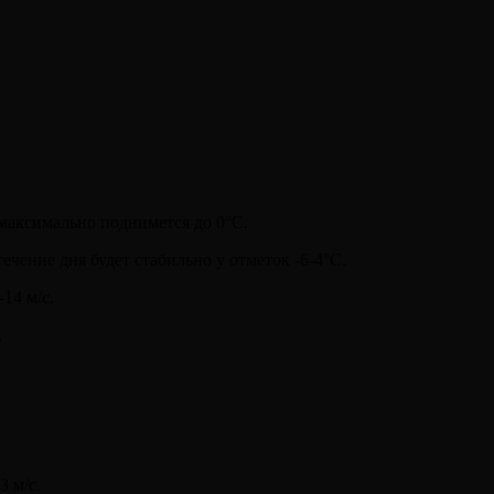
максимально поднимется до 0°С.
ечение дня будет стабильно у отметок -6-4°С.
14 м/с.
.
3 м/с.