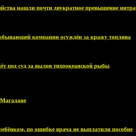
яйства нашли почти двукратное превышение нитра
добывающей компании осуждён за кражу топлива
ёт под суд за вылов тихоокеанской рыбы
в Магадане
ебёнком, по ошибке врача не выплатили пособие