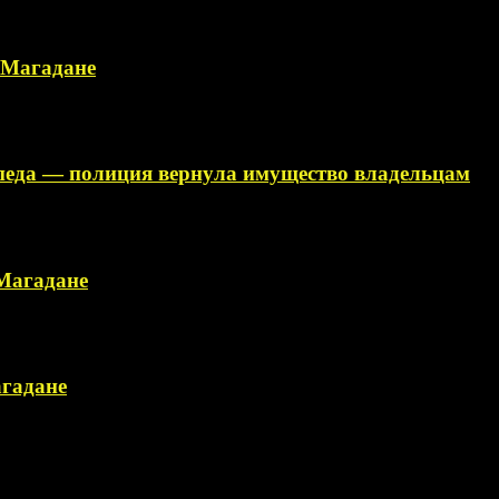
в Магадане
ипеда — полиция вернула имущество владельцам
 Магадане
агадане