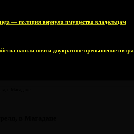
ипеда — полиция вернула имущество владельцам
яйства нашли почти двукратное превышение нитра
еля, в Магадане⠀
преля, в Магадане⠀