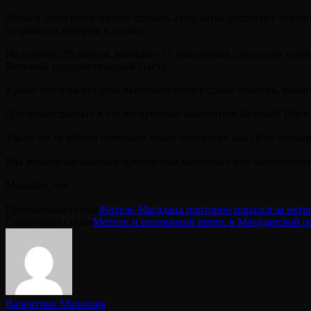
Лишь к ночи ветер начнет стихать, сила ветра достигнет значен
сохранится вечером и ночью.
На субботу, 15 апреля, выпадает 15 праздников, среди них од
Великой, предшествующей Пасхе.
Кроме этого на это день выпадают незаурядные события, таки
Для православных в это воскресенье закончится Великий Пост 
Также на 16 апреля отмечают такие праздники как День пижам
Мы желаем магаданцам прекрасных выходных вне зависимости 
Magadan_live
Предыдущая статья
Житель Магадана повторно попался за нетр
Следующая статья
Метели и штормовой ветер: в Магаданской о
Валентина Малахова