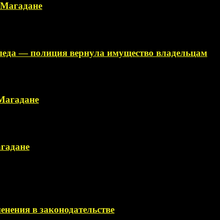
в Магадане
ипеда — полиция вернула имущество владельцам
 Магадане
агадане
менения в законодательстве