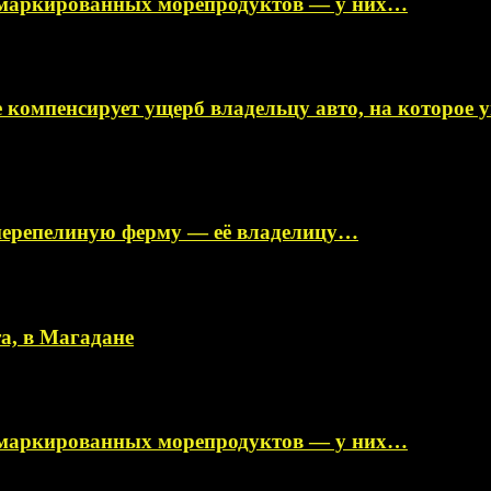
немаркированных морепродуктов — у них…
 компенсирует ущерб владельцу авто, на которое
перепелиную ферму — её владелицу…
а, в Магадане
немаркированных морепродуктов — у них…