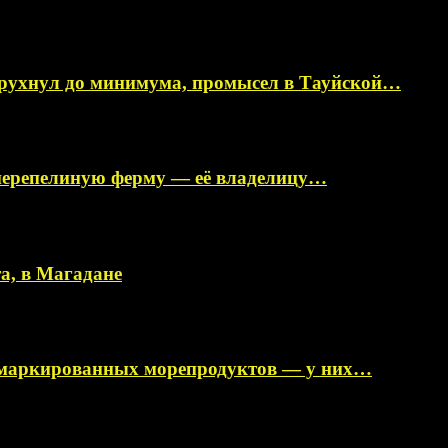
 рухнул до минимума, промысел в Тауйской…
перепелиную ферму — её владелицу…
а, в Магадане
немаркированных морепродуктов — у них…