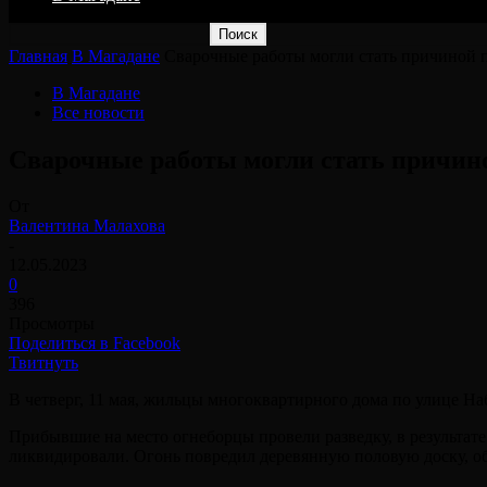
Главная
В Магадане
Сварочные работы могли стать причиной 
В Магадане
Все новости
Сварочные работы могли стать причино
От
Валентина Малахова
-
12.05.2023
0
396
Просмотры
Поделиться в Facebook
Твитнуть
В четверг, 11 мая, жильцы многоквартирного дома по улице Н
Прибывшие на место огнеборцы провели разведку, в результате
ликвидировали. Огонь повредил деревянную половую доску, об