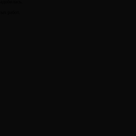
адобилась.
ных работ.⠀