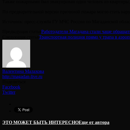
Также пожарными был эвакуирован один человек из квартиры,
По предварительной версии причиной пожара могло стать нар
Источник: пресс-служба ГУ МЧС России по Магаданской обла
Предыдущая статья
Работодатели Магадана стали чаще обращать
Следующая статья
Транспортная полиция прямо у трапа в аэро
Валентина Малахова
http://magadan-live.ru
Поделиться
Facebook
Twitter
ЭТО МОЖЕТ БЫТЬ ИНТЕРЕСНО
Еще от автора