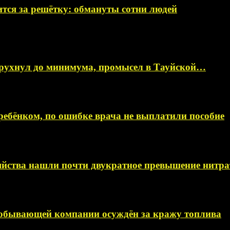
тся за решётку: обмануты сотни людей
 рухнул до минимума, промысел в Тауйской…
ебёнком, по ошибке врача не выплатили пособие
яйства нашли почти двукратное превышение нитра
добывающей компании осуждён за кражу топлива