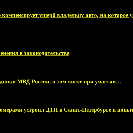
 компенсирует ущерб владельцу авто, на которое
менения в законодательстве
ники МВД России, в том числе при участии…
омерами устроил ДТП в Санкт-Петербурге и поп