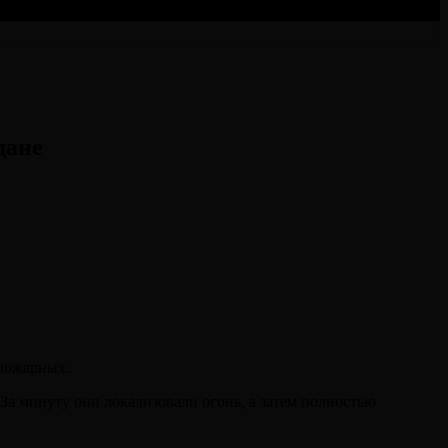
адане⠀
 пожарных.
 За минуту они локализовали огонь, а затем полностью