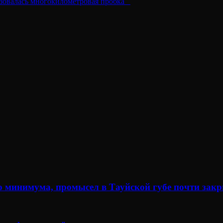
азовалась многокилометровая пробка⠀
о минимума, промысел в Тауйской губе почти зак