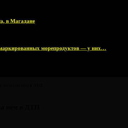
а, в Магадане
немаркированных морепродуктов — у них…
и попал на нем в ДТП
на нем в ДТП