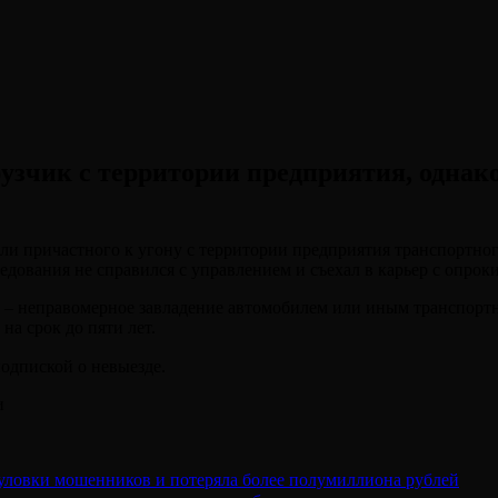
зчик с территории предприятия, однако
причастного к угону с территории предприятия транспортного 
едования не справился с управлением и съехал в карьер с опрок
РФ – неправомерное завладение автомобилем или иным транспорт
а срок до пяти лет.
подпиской о невыезде.⠀
и
уловки мошенников и потеряла более полумиллиона рублей