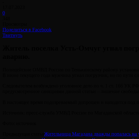
-
17.07.2023
0
348
Просмотры
Поделиться в Facebook
Твитнуть
Житель поселка Усть-Омчуг угнал погру
аварию.
Полицейские ОМВД России по Тенькинскому району установили 
В июне текущего года мужчина угнал погрузчик, но по пути сл
Следователем возбуждено уголовное дело по ч. 1 ст. 166 УК 
предусмотренное санкциями данной статьи – лишение свободы н
В настоящее время подозреваемый допрошен и находится под 
Источник: пресс-служба УМВД России по Магаданской област
Фото: источник
Предыдущая статья
Жительница Магадана дважды попалась на 