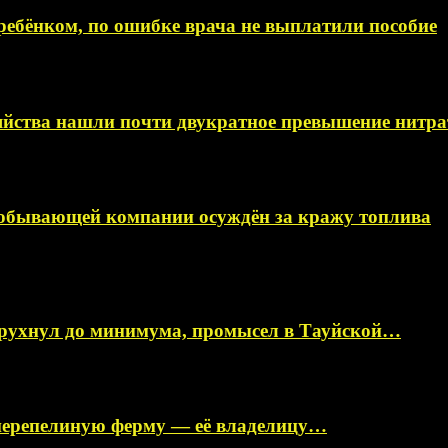
ебёнком, по ошибке врача не выплатили пособие
яйства нашли почти двукратное превышение нитра
добывающей компании осуждён за кражу топлива
 рухнул до минимума, промысел в Тауйской…
перепелиную ферму — её владелицу…