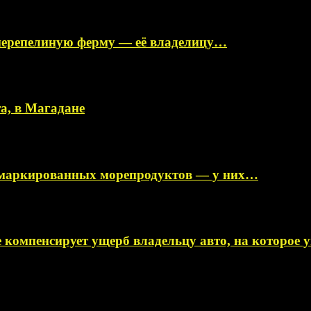
перепелиную ферму — её владелицу…
а, в Магадане
немаркированных морепродуктов — у них…
 компенсирует ущерб владельцу авто, на которое