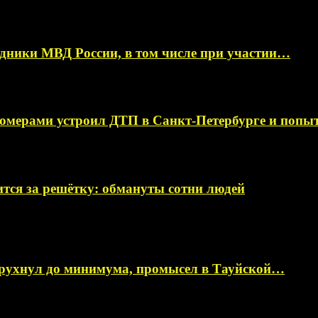
ники МВД России, в том числе при участии…
омерами устроил ДТП в Санкт-Петербурге и поп
тся за решётку: обмануты сотни людей
 рухнул до минимума, промысел в Тауйской…