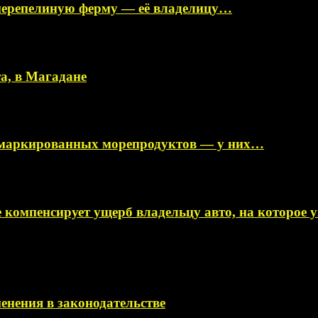
перепелиную ферму — её владелицу…
а, в Магадане
немаркированных морепродуктов — у них…
 компенсирует ущерб владельцу авто, на которое
менения в законодательстве