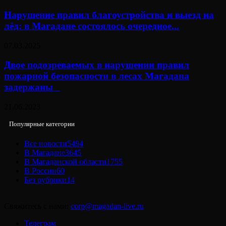
Нарушение правил благоустройства и выезд на
лёд: в Магадане состоялось очередное...
07.03.2025
Двое подозреваемых в нарушении правил
пожарной безопасности в лесах Магадана
задержаны⠀
21.06.2023
Популярные категории
Все новости
5494
В Магадане
3645
В Магаданской области
1755
В России
60
Без рубрики
14
Свяжитесь с нами:
corp@magadan-live.ru
Телеграм