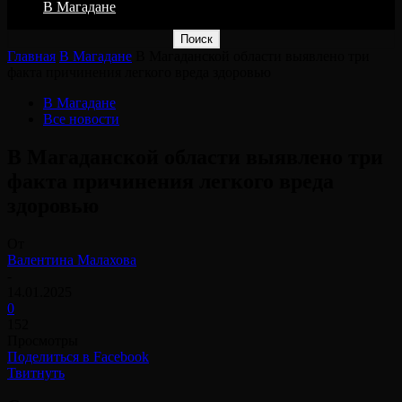
В Магадане
Главная
В Магадане
В Магаданской области выявлено три
факта причинения легкого вреда здоровью
В Магадане
Все новости
В Магаданской области выявлено три
факта причинения легкого вреда
здоровью
От
Валентина Малахова
-
14.01.2025
0
152
Просмотры
Поделиться в Facebook
Твитнуть