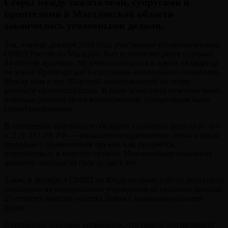
Ссоры между сожителями, супругами и
приятелями в Магаданской области
закончились уголовными делами.
Так, в конце декабря 2024 года участковым уполномоченным
ОМВД России по Магадану был установлен ранее судимый
44-летний мужчина. Мужчина находился в одной из квартир
по улице Пролетарской в состоянии алкогольного опьянения.
Между ним и его 39-летней сожительницей на почве
ревности произошла ссора. В пылу конфликта мужчина нанёс
ножевые ранения своей возлюбленной, потерпевшая была
госпитализирована.
В отношении мужчины возбуждено уголовное дело по п. «в»
ч. 2 ст. 115 УК РФ — умышленное причинение легкого вреда
здоровью с применением оружия или предметов,
используемых в качестве оружия. Максимальное наказание –
лишение свободы на срок до двух лет.
Также в декабре в ОМВД по Ягоднинскому району поступило
сообщение из медицинского учреждения об оказании помощи
27-летнему жителю поселка Дебин с ножевым ранением
бедра.
Сотрудники полиции установили, что травму потерпевший