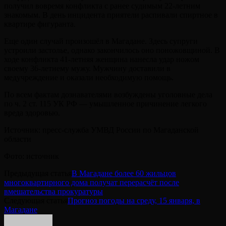
получил вовремя конфликта с ранее судимым 22-летним
знакомым. В день инцидента приятели распивали спиртное в
квартире фигуранта.
Еще один случай произошёл в Магадане. Здесь супруги
устроили застолье, однако закончилось оно поножовщиной. В
ходе конфликта 41-летняя женщина нанесла удар ножом
своему 36-летнему мужу. Мужчину доставили в
медучреждение и оказали необходимую помощь.
По всем фактам дознавателями возбуждены уголовные дела
по ч. 2 ст. 115 УК РФ — умышленное причинение легкого
вреда здоровью.
Источник: пресс-служба УМВД России по Магаданской
области
Фото: источник
Предыдущая статья
В Магадане более 60 жильцов
многоквартирного дома получат перерасчёт после
вмешательства прокуратуры
Следующая статья
Прогноз погоды на среду, 15 января, в
Магадане