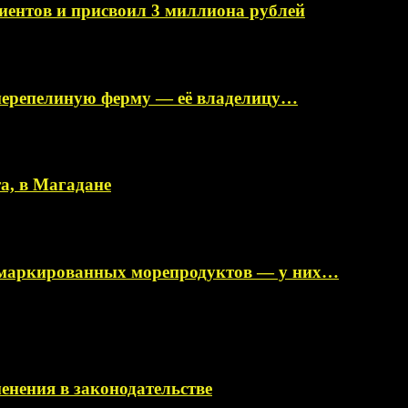
иентов и присвоил 3 миллиона рублей
перепелиную ферму — её владелицу…
а, в Магадане
немаркированных морепродуктов — у них…
менения в законодательстве