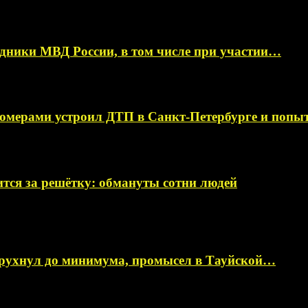
ники МВД России, в том числе при участии…
омерами устроил ДТП в Санкт-Петербурге и поп
тся за решётку: обмануты сотни людей
 рухнул до минимума, промысел в Тауйской…