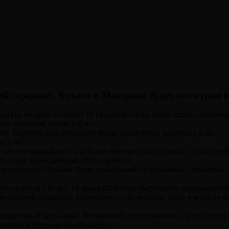
ей середине. Кстати в Магадане будет пасмурно 
ура воздуха составит 11 градусов тепла, ветер северо-восточны
юго-западный силой 3-6 м/с.
ля. Порывы юго-западного ветра также будут достигать 6 м/с.
о 3 м/с.
становлена важная дата для Вооружённых Сил страны — День с
ть задач, выполняемых этой службой.
овозгласила 18 июня Днем устойчивой гастрономии. Отмечено, 
й исполняется 136 лет. 18 июня 1889 года американец африканск
у родителей появилась возможность как ребенок будет в коляске 
ународный день суши, Всемирный день гармонии, День сыродел
ономии и День расточительства.