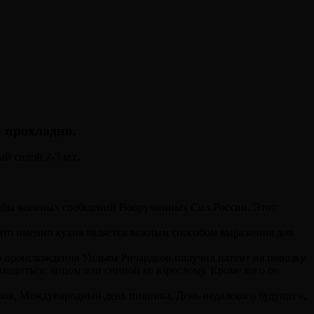
и прохладно.
й силой 2-3 м/с.
лужбы военных сообщений Вооруженных Сил России. Этот
что именно кухня является важным способом выражения для
ого происхождения Уильям Ричардсон получил патент на повозку
находиться: лицом или спиной ко взрослому. Кроме того он
ов, Международный день пикника, День недалекого будущего,