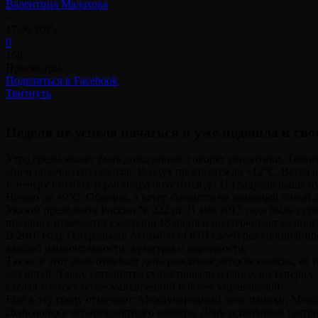
Валентина Малахова
-
17.06.2025
0
168
Просмотры
Поделиться в Facebook
Твитнуть
Неделя не успела начаться и уже подошла к сво
Утро среды может быть дождливым, говорят синоптики. Температ
Днем облачно без осадков. Воздух прогреется до +12°С. Ветер 
К вечеру столбик термометра опустится до 11 градусов выше ну
Ночью до +9°С. Облачно, а ветер сменится на западный силой д
Указом президента России № 222 от 21 мая 2017 года была у
праздник отмечается ежегодно 18 июня и подчеркивает важнос
В 2016 году Генеральная Ассамблея ООН своей резолюцией пр
каждой национальности, культуры и народности.
Также в этот день отмечает день рождения детская коляска, е
для детей. Такие устройства существовали и ранее, но теперь 
сделал коляску более маневренной и более управляемой.
Еще в эту среду отмечают: Международный день паники, Межд
День поиска четырехлистного клевера, День устойчивой гастр