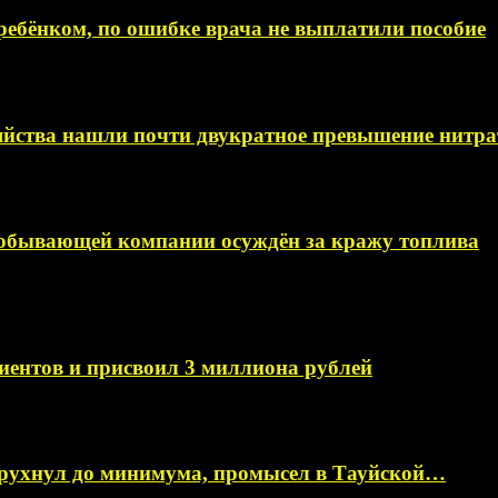
ебёнком, по ошибке врача не выплатили пособие
яйства нашли почти двукратное превышение нитра
добывающей компании осуждён за кражу топлива
иентов и присвоил 3 миллиона рублей
 рухнул до минимума, промысел в Тауйской…