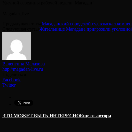
Удачной середины рабочей недели, Магадан!
⠀
Magadan_live
Предыдущая статья
Магаданский городской суд взыскал компен
Следующая статья
Жительнице Магадана пригрозили уголовной
Валентина Малахова
http://magadan-live.ru
Поделиться
Facebook
Twitter
ЭТО МОЖЕТ БЫТЬ ИНТЕРЕСНО
Еще от автора