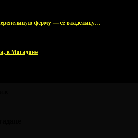
перепелиную ферму — её владелицу…
а, в Магадане
дане
гадане