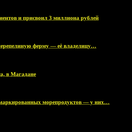
иентов и присвоил 3 миллиона рублей
перепелиную ферму — её владелицу…
а, в Магадане
немаркированных морепродуктов — у них…