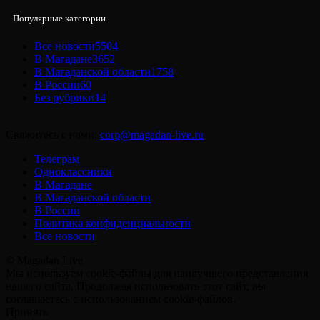
Популярные категории
Все новости
5504
В Магадане
3652
В Магаданской области
1758
В России
60
Без рубрики
14
Свяжитесь с нами:
corp@magadan-live.ru
Телеграм
Одноклассники
В Магадане
В Магаданской области
В России
Политика конфиденциальности
Все новости
© Magadan Live
Мы используем cookie-файлы для наилучшего представления
нашего сайта. Продолжая использовать этот сайт, вы
соглашаетесь с использованием cookie-файлов.
Принять