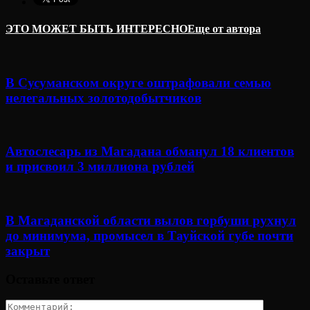
ЭТО МОЖЕТ БЫТЬ ИНТЕРЕСНО
Еще от автора
В Сусуманском округе оштрафовали семью
нелегальных золотодобытчиков
Автослесарь из Магадана обманул 18 клиентов
и присвоил 3 миллиона рублей
В Магаданской области вылов горбуши рухнул
до минимума, промысел в Тауйской губе почти
закрыт
Оставьте ответ