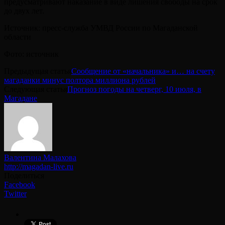
предусматривают наказание в виде лишения свободы на срок
до двух лет.
Источник: пресс-служба УМВД России по Магаданской
области
Фото: источник
Предыдущая статья
Сообщение от «начальника» и… на счету
магаданки минус полтора миллиона рублей
Следующая статья
Прогноз погоды на четверг, 10 июля, в
Магадане
Валентина Малахова
http://magadan-live.ru
Поделиться
Facebook
Twitter