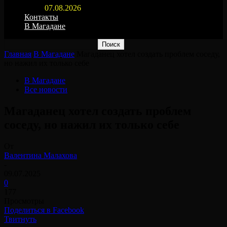
07.08.2026
Контакты
В Магадане
Главная
В Магадане
Магаданец хотел создать проблем соседу,
но нажил их только себе
В Магадане
Все новости
Магаданец хотел создать проблем
соседу, но нажил их только себе
От
Валентина Малахова
-
09.07.2025
0
177
Просмотры
Поделиться в Facebook
Твитнуть