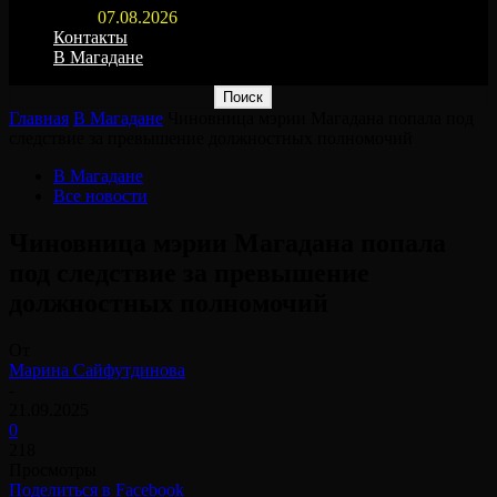
07.08.2026
Контакты
В Магадане
Главная
В Магадане
Чиновница мэрии Магадана попала под
следствие за превышение должностных полномочий
В Магадане
Все новости
Чиновница мэрии Магадана попала
под следствие за превышение
должностных полномочий
От
Марина Сайфутдинова
-
21.09.2025
0
218
Просмотры
Поделиться в Facebook