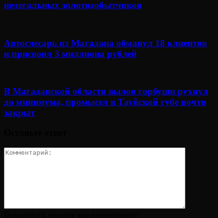
нелегальных золотодобытчиков
Автослесарь из Магадана обманул 18 клиентов
и присвоил 3 миллиона рублей
В Магаданской области вылов горбуши рухнул
до минимума, промысел в Тауйской губе почти
закрыт
Оставьте ответ
Пожалуйста, введите ваш комментарий!