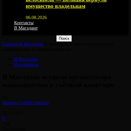
имущество владельцам
06.08.2026
Контакты
В Магадане
Главная
В Магадане
В Магадане осудили организатора
наркопритона в съёмной квартире
В Магадане
Все новости
В Магадане осудили организатора
наркопритона в съёмной квартире
От
Марина Сайфутдинова
-
15.10.2025
0
138
Просмотры