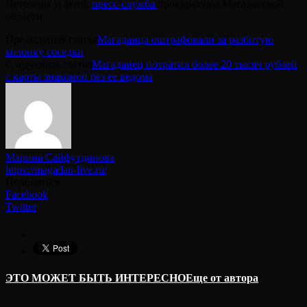
Источник и фото:
пресс-служба
прокуратуры Магаданской
области
Предыдущая статья
Магаданца оштрафовали за разбитую
колонку соседки
Следующая статья
Магаданец потратил более 20 тысяч рублей
с карты знакомой без ее ведома
Марина Сайфутдинова
https://magadan-live.ru/
Поделиться
Facebook
Twitter
ЭТО МОЖЕТ БЫТЬ ИНТЕРЕСНО
Еще от автора