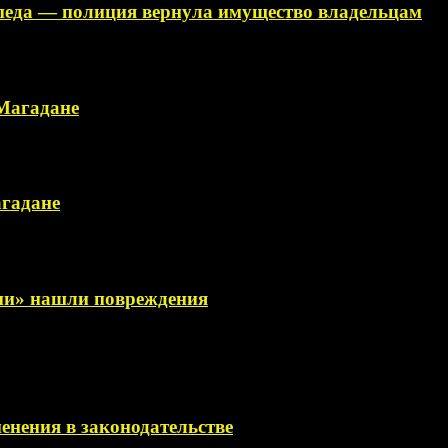
ипеда — полиция вернула имущество владельцам
 Магадане
агадане
сии» нашли повреждения
менения в законодательстве