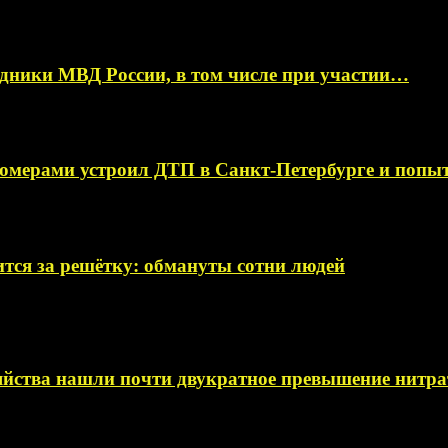
ники МВД России, в том числе при участии…
омерами устроил ДТП в Санкт-Петербурге и поп
тся за решётку: обмануты сотни людей
яйства нашли почти двукратное превышение нитра