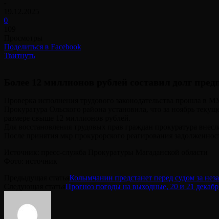
-
19.12.2025
0
109
Просмотры
Поделиться в Facebook
Твитнуть
Более 12 миллионов рублей составил долг пред
Проверка исполнения трудового законодательства прошла в М
Прокуратура Ольского района установила, что за ноябрь теку
размере свыше 12 миллионов рублей.
Для восстановления трудовых прав граждан прокуратура внесл
После принятия мкр прокурорского реагирования задолженност
Источник: пресс-служба Прокуратуры Магаданской области
Фото: источник
Предыдущая статья
Колымчанин предстанет перед судом за нез
Следующая статья
Прогноз погоды на выходные, 20 и 21 декабр