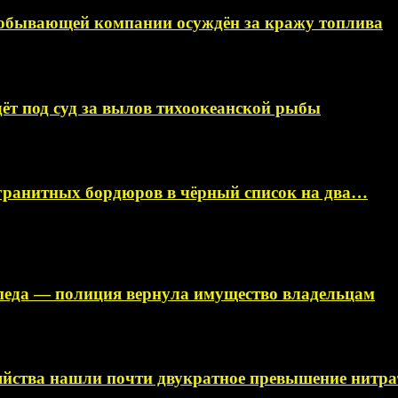
добывающей компании осуждён за кражу топлива
ёт под суд за вылов тихоокеанской рыбы
гранитных бордюров в чёрный список на два…
ипеда — полиция вернула имущество владельцам
яйства нашли почти двукратное превышение нитра