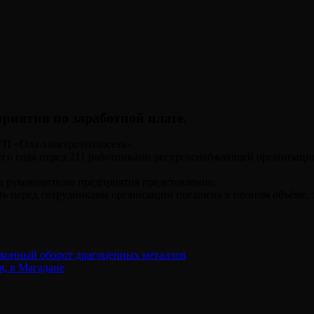
приятия по заработной плате.
УП «Ола-электротеплосеть».
щего года перед 211 работниками ресурсоснабжающей организаци
а руководителю предприятия представление.
ь перед сотрудниками организации погашена в полном объёме, 
аконный оборот драгоценных металлов
я, в Магадане