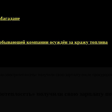
 Магадане
добывающей компании осуждён за кражу топлива
а-электротеплосеть» получили свою зарплату после прокурорс
отеплосеть» получили свою зарплату по