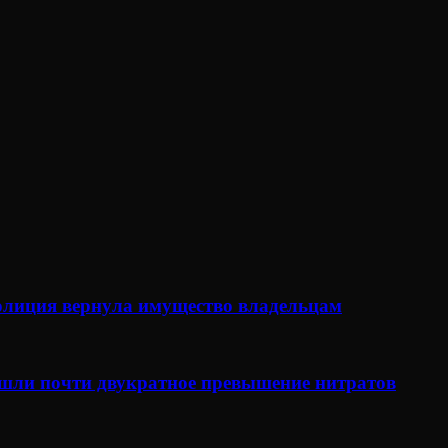
олиция вернула имущество владельцам
ашли почти двукратное превышение нитратов