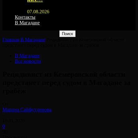
07.08.2026
Контакты
В Магадане
Главная
В Магадане
Рецидивист из Кемеровской области
предстанет перед судом в Магадане за грабёж
В Магадане
Все новости
Рецидивист из Кемеровской области
предстанет перед судом в Магадане за
грабёж
От
Марина Сайфутдинова
-
16.01.2026
0
90
Просмотры