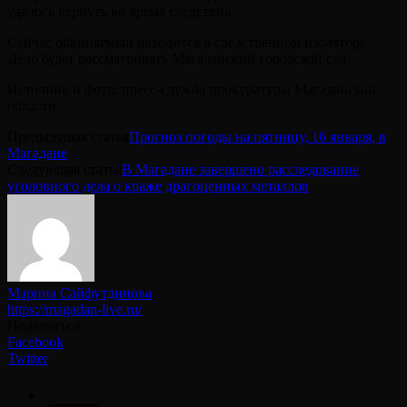
удалось вернуть во время следствия.
Сейчас обвиняемый находится в следственном изоляторе.
Дело будет рассматривать Магаданский городской суд.
Источник и фото: пресс-служба прокуратуры Магаданской
области
Предыдущая статья
Прогноз погоды на пятницу, 16 января, в
Магадане
Следующая статья
В Магадане завершено расследование
уголовного дела о краже драгоценных металлов
Марина Сайфутдинова
https://magadan-live.ru/
Поделиться
Facebook
Twitter