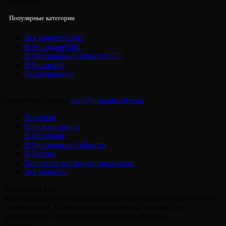
26.12.2022
Популярные категории
Все новости
5502
В Магадане
3651
В Магаданской области
1757
В России
60
Без рубрики
14
Свяжитесь с нами:
corp@magadan-live.ru
Телеграм
Одноклассники
В Магадане
В Магаданской области
В России
Политика конфиденциальности
Все новости
© Magadan Live
Мы используем cookie-файлы для наилучшего представления
нашего сайта. Продолжая использовать этот сайт, вы
соглашаетесь с использованием cookie-файлов.
Принять