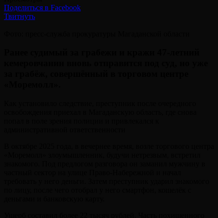
Поделиться в Facebook
Твитнуть
Фото: пресс-служба прокуратуры Магаданской области
Ранее судимый за грабежи и кражи 47-летний
кемеровчанин вновь отправится под суд, но уже
за грабёж, совершённый в торговом центре
«Моремолл».
Как установило следствие, преступник после очередного
освобождения приехал в Магаданскую область, где снова
попал в поле зрения полиции и привлекался к
административной ответственности
В октябре 2025 года, в вечернее время, возле торгового центра
«Моремолл» злоумышленник, будучи нетрезвым, встретил
знакомого. Под предлогом разговора он заманил мужчину в
частный сектор на улице Право-Набережной и начал
требовать у него деньги. Затем преступник ударил знакомого
по лицу, после чего отобрал у него смартфон, кошелёк с
деньгами и банковскую карту.
Ущерб составил более 22 тысяч рублей. Часть похищенного