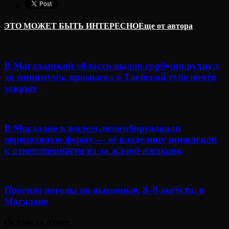
ЭТО МОЖЕТ БЫТЬ ИНТЕРЕСНО
Еще от автора
В Магаданской области вылов горбуши рухнул
до минимума, промысел в Тауйской губе почти
закрыт
В Магадане в жилом доме оборудовали
перепелиную ферму — её владелицу привлекли
к ответственности из-за жалоб жильцов
Прогноз погоды на выходные, 8–9 августа, в
Магадане
Оставьте ответ