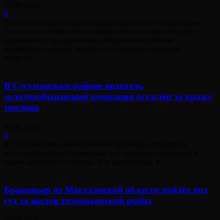
05.08.2026
0
Россельхознадзор объявил предостережение магаданскому
тепличному хозяйству: в свежих огурцах сорта «Сенсейт»,
выращенных предприятием, обнаружили опасное
превышение уровня нитратов. Содержание вредных
веществ...
В Сусуманском районе водитель
золотодобывающей компании осуждён за кражу
топлива
05.08.2026
0
В Сусуманском районе вынесен приговор сотруднику
золотодобывающей компании: его признали виновным в
краже дизельного топлива. Как выяснилось, в...
Браконьер из Магаданской области пойдёт под
суд за вылов тихоокеанской рыбы
04.08.2026