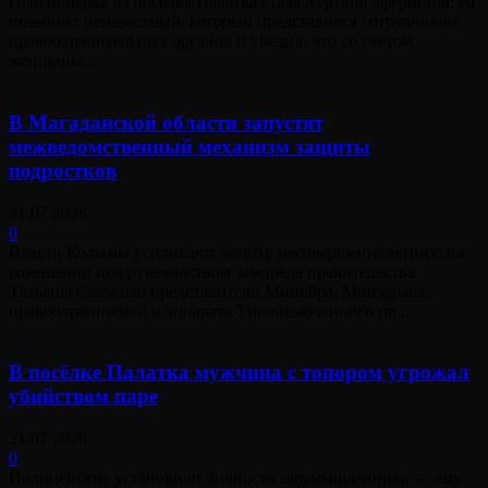
Пенсионерка из посёлка Палатка стала жертвой аферистов: ей
позвонил неизвестный, который представился сотрудником
правоохранительных органов и убедил, что со счётом
женщины...
В Магаданской области запустят
межведомственный механизм защиты
подростков
31.07.2026
0
Власти Колымы усиливают защиту несовершеннолетних: на
совещании под руководством зампреда правительства
Татьяны Савченко представители Минобра, Минздрава,
правоохранителей и аппарата Уполномоченного по...
В посёлке Палатка мужчина с топором угрожал
убийством паре
31.07.2026
0
Полицейские установили личность злоумышленника — ему