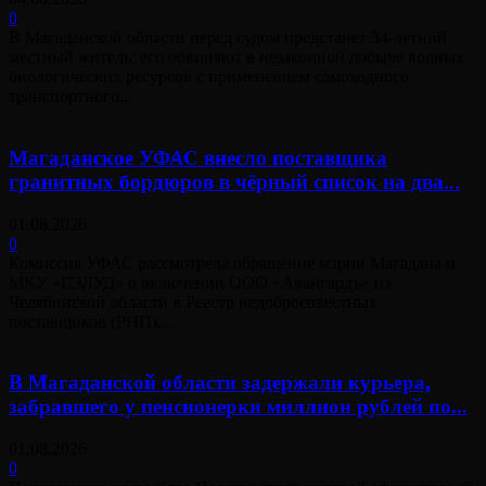
0
В Магаданской области перед судом предстанет 34-летний
местный житель: его обвиняют в незаконной добыче водных
биологических ресурсов с применением самоходного
транспортного...
Магаданское УФАС внесло поставщика
гранитных бордюров в чёрный список на два...
01.08.2026
0
Комиссия УФАС рассмотрела обращение мэрии Магадана и
МКУ «ГЭЛУД» о включении ООО «Авангардъ» из
Челябинской области в Реестр недобросовестных
поставщиков (РНП)...
В Магаданской области задержали курьера,
забравшего у пенсионерки миллион рублей по...
01.08.2026
0