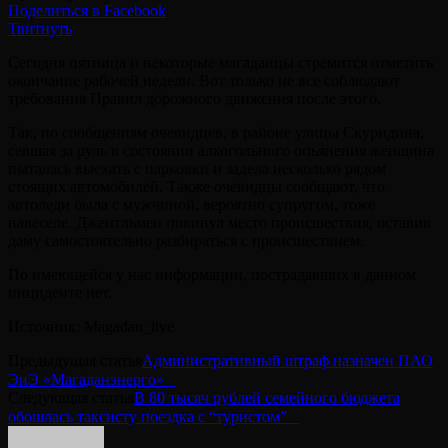
Поделиться в Facebook
Твитнуть
Сегодня пятница и некоторые магаданцы стремится отметить
окончание рабочей недели. Вот только не все соблюдают
требования Правил дорожного движения после этого.
Так, по сообщениям очевидцев, в районе улицы Скуридина,
севшая за руль в состоянии алкогольного опьянения женщина
пыталась выехать с парковки и задела несколько рядом
стоящих автомобилей. Также очевидцы сообщают, что
автоледи была с мужчиной, вероятно супругом, тоже
навеселе. Джентльмен покинул место происшествия, оставив
даму самостоятельно разбираться с происшествием.
По имеющейся у нас информации, пострадавших в данном
инциденте нет.
Источник: Magadan_live
Предыдущая статья
Административный штраф назначен ПАО
ЭиЭ «Магаданэнерго»⠀
Следующая статья
В 80 тысяч рублей семейного бюджета
обошлась таксисту поездка с “туристом”⠀