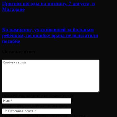
Прогноз погоды на пятницу, 7 августа, в
Магадане
Колымчанке, ухаживавшей за больным
ребёнком, по ошибке врача не выплатили
пособие
Оставьте ответ
Пожалуйста, введите ваш комментарий!
пожалуйста, введите ваше имя здесь
Вы ввели неверный адрес электронной почты!