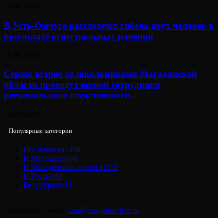
22.08.2024
В Усть-Омчуге расследуют гибель двух человек в
результате огнестрельных ранений
25.08.2024
Серию встреч со школьниками Магаданской
области проведут весной сотрудники
регионального следственного...
14.03.2023
Популярные категории
Все новости
5498
В Магадане
3648
В Магаданской области
1756
В России
60
Без рубрики
14
Свяжитесь с нами:
corp@magadan-live.ru