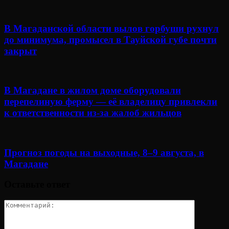
В Магаданской области вылов горбуши рухнул
до минимума, промысел в Тауйской губе почти
закрыт
В Магадане в жилом доме оборудовали
перепелиную ферму — её владелицу привлекли
к ответственности из-за жалоб жильцов
Прогноз погоды на выходные, 8–9 августа, в
Магадане
Оставьте ответ