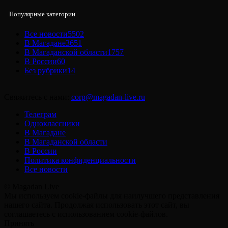
Популярные категории
Все новости
5502
В Магадане
3651
В Магаданской области
1757
В России
60
Без рубрики
14
Свяжитесь с нами:
corp@magadan-live.ru
Телеграм
Одноклассники
В Магадане
В Магаданской области
В России
Политика конфиденциальности
Все новости
© Magadan Live
Мы используем cookie-файлы для наилучшего представления
нашего сайта. Продолжая использовать этот сайт, вы
соглашаетесь с использованием cookie-файлов.
Принять