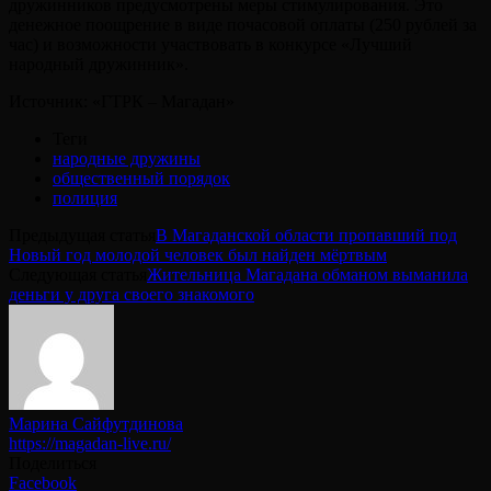
дружинников предусмотрены меры стимулирования. Это
денежное поощрение в виде почасовой оплаты (250 рублей за
час) и возможности участвовать в конкурсе «Лучший
народный дружинник».
Источник: «ГТРК – Магадан»
Теги
народные дружины
общественный порядок
полиция
Предыдущая статья
В Магаданской области пропавший под
Новый год молодой человек был найден мёртвым
Следующая статья
Жительница Магадана обманом выманила
деньги у друга своего знакомого
Марина Сайфутдинова
https://magadan-live.ru/
Поделиться
Facebook