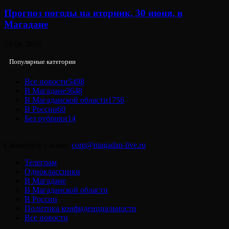
Прогноз погоды на вторник, 30 июня, в
Магадане
29.06.2026
Популярные категории
Все новости
5498
В Магадане
3648
В Магаданской области
1756
В России
60
Без рубрики
14
Свяжитесь с нами:
corp@magadan-live.ru
Телеграм
Одноклассники
В Магадане
В Магаданской области
В России
Политика конфиденциальности
Все новости