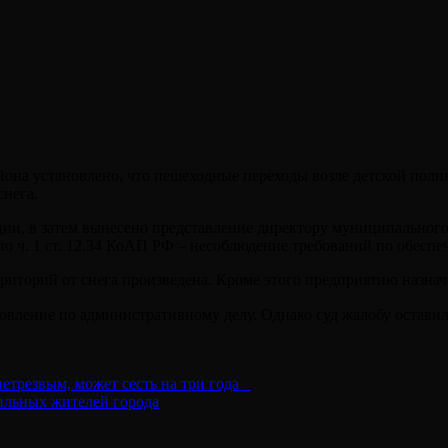
она установлено, что пешеходные переходы возле детской поли
снега.
ции, в затем вынесено представление директору муниципальног
о ч. 1 ст. 12.34 КоАП РФ – несоблюдение требований по обесп
иторий от снега произведена. Кроме этого предприятию назначе
овление по административному делу. Однако суд жалобу оставил
нетрезвым, может сесть на три года⠀
ильных жителей города