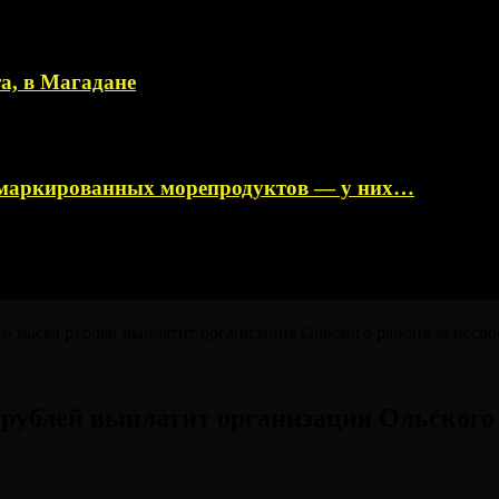
а, в Магадане
немаркированных морепродуктов — у них…
 тысяч рублей выплатит организация Ольского района за несво
рублей выплатит организация Ольского 