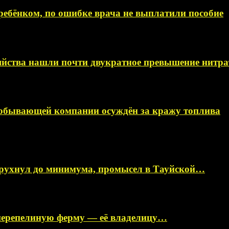
ебёнком, по ошибке врача не выплатили пособие
яйства нашли почти двукратное превышение нитра
добывающей компании осуждён за кражу топлива
 рухнул до минимума, промысел в Тауйской…
перепелиную ферму — её владелицу…