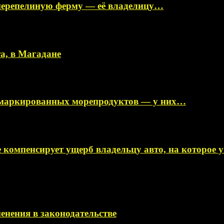
перепелиную ферму — её владелицу…
а, в Магадане
немаркированных морепродуктов — у них…
 компенсирует ущерб владельцу авто, на которое
менения в законодательстве