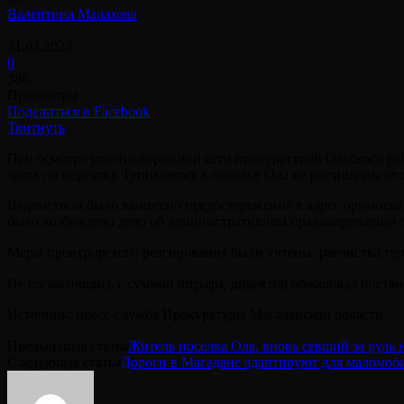
Валентина Малахова
-
31.03.2023
0
386
Просмотры
Поделиться в Facebook
Твитнуть
При осмотре улично-дорожной сети прокуратурой Ольского рай
часть по переулку Тупиковому в поселке Ола не расчищены от 
Ведомством было вынесено предостережение в адрес организа
было возбуждено дело об административном правонарушении п
Меры прокурорского реагирования были учтены, расчистка терр
Не согласившись с суммой штрафа, директор обжаловал постан
Источник: пресс-служба Прокуратуры Магаданской области
Предыдущая статья
Житель поселка Ола, вновь севший за руль 
Следующая статья
Дороги в Магадане адаптируют для маломоб