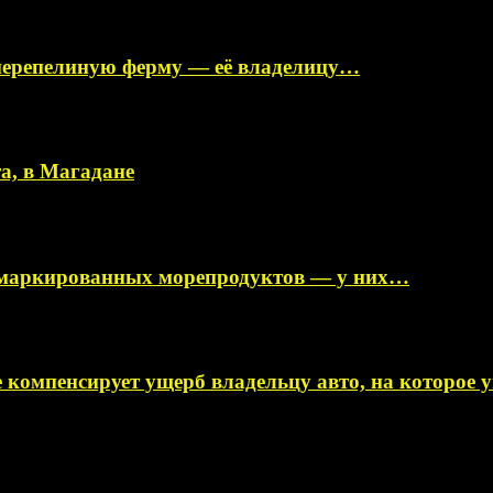
перепелиную ферму — её владелицу…
а, в Магадане
немаркированных морепродуктов — у них…
 компенсирует ущерб владельцу авто, на которое