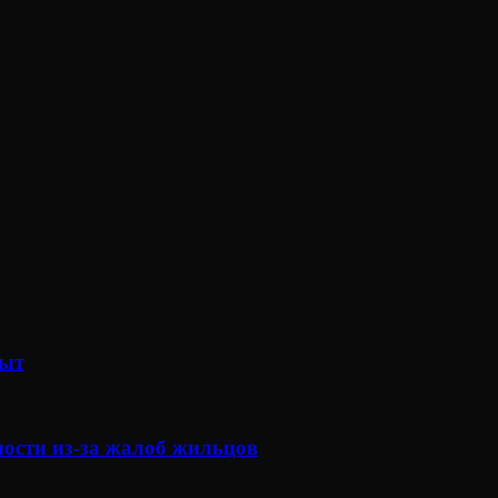
рыт
ности из-за жалоб жильцов