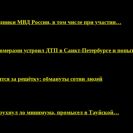
ники МВД России, в том числе при участии…
омерами устроил ДТП в Санкт-Петербурге и поп
тся за решётку: обмануты сотни людей
 рухнул до минимума, промысел в Тауйской…