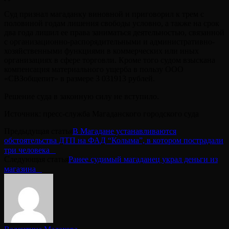
Суд признал магаданку виновной и приговорил к трем с
половиной годам лишения свободы условно, а также на срок
два года лишил ее права заниматься деятельностью, связанной
с организационно-распорядительными и административно-
хозяйственными функциями в коммерческих или иных
организациях в сфере торговли. Кроме того судом взыскана
компенсация материального ущерба в пользу ООО
«СВЗобщепит» в размере 3 031913 рублей.
Решение суда в законную силу не вступило.⠀
Источник: пресс-служба Магаданского городского суда
Предыдущая статья
В Магадане устанавливаются
обстоятельства ДТП на ФАД “Колыма”, в котором пострадали
три человека⠀
Следующая статья
Ранее судимый магаданец украл деньги из
магазина⠀