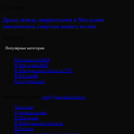
16.07.2026
Драка между подростками в Магадане
закончилась смертью одного из них
16.08.2024
Популярные категории
Все новости
5494
В Магадане
3645
В Магаданской области
1755
В России
60
Без рубрики
14
Свяжитесь с нами:
corp@magadan-live.ru
Телеграм
Одноклассники
В Магадане
В Магаданской области
В России
Политика конфиденциальности