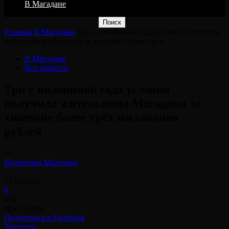
В Магадане
Главная
В Магадане
Три с половиной года условно получила
жительница Магадана за хищение более трёх...
В Магадане
Все новости
Три с половиной года условно
получила жительница Магадана за
хищение более трёх миллионов
рублей⠀
От
Валентина Малахова
-
17.04.2023
0
464
Просмотры
Поделиться в Facebook
Твитнуть