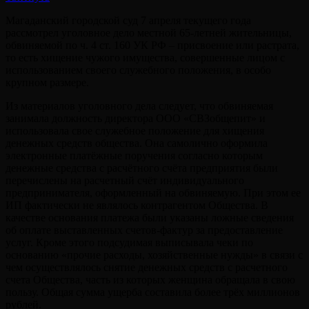
Магаданский городской суд 7 апреля текущего года
рассмотрел уголовное дело местной 65-летней жительницы,
обвиняемой по ч. 4 ст. 160 УК РФ – присвоение или растрата,
то есть хищение чужого имущества, совершенные лицом с
использованием своего служебного положения, в особо
крупном размере.
Из материалов уголовного дела следует, что обвиняемая
занимала должность директора ООО «СВЗобщепит» и
использовала свое служебное положение для хищения
денежных средств общества. Она самолично оформила
электронные платёжные поручения согласно которым
денежные средства с расчётного счёта предприятия были
перечислены на расчетный счёт индивидуального
предпринимателя, оформленный на обвиняемую. При этом ее
ИП фактически не являлось контрагентом Общества. В
качестве основания платежа были указаны ложные сведения
об оплате выставленных счетов-фактур за предоставление
услуг. Кроме этого подсудимая выписывала чеки по
основанию «прочие расходы, хозяйственные нужды» в связи с
чем осуществлялось снятие денежных средств с расчетного
счета Общества, часть из которых женщина обращала в свою
пользу. Общая сумма ущерба составила более трёх миллионов
рублей.