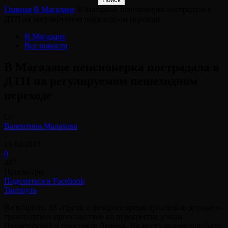
Главная
В Магадане
В Магадане пенсионерка пострадала в
ДТП на регулируемом пешеходном переходе⠀
В Магадане
Все новости
В Магадане пенсионерка пострадала в
ДТП на регулируемом пешеходном
переходе⠀
От
Валентина Малахова
-
19.04.2023
0
487
Просмотры
Поделиться в Facebook
Твитнуть
Во вторник, 18 апреля, в вечернее время произошло дорожно-
транспортное происшествие на перекрестке улицы
Пролетарской и проспекта Ленина. На место аварии прибыли