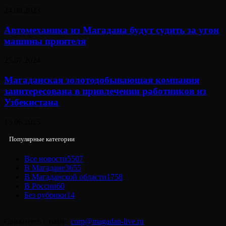
24.08.2023
Автомеханика из Магадана будут судить за угон
машины приятеля
25.07.2024
Магаданская золотодобывающая компания
заинтересована в привлечении работников из
Узбекистана
13.06.2025
Популярные категории
Все новости
5507
В Магадане
3655
В Магаданской области
1758
В России
60
Без рубрики
14
Свяжитесь с нами:
corp@magadan-live.ru