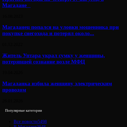
Магадане⠀
16.08.2023
Магаданец попался на уловки мошенника при
покупке снегохода и потерял около...
01.12.2022
Житель Уптара украл сумку у женщины,
потерявшей сознание возле МФЦ
19.04.2026
Магаданка избила женщину электрическим
проводом
26.01.2026
Популярные категории
Все новости
5498
В Магадане
3648