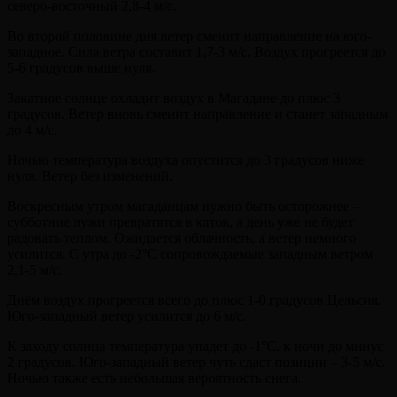
северо-восточный 2,8-4 м/с.
Во второй половине дня ветер сменит направление на юго-
западное. Сила ветра составит 1,7-3 м/с. Воздух прогреется до
5-6 градусов выше нуля.
Закатное солнце охладит воздух в Магадане до плюс 3
градусов. Ветер вновь сменит направление и станет западным
до 4 м/с.
Ночью температура воздуха опустится до 3 градусов ниже
нуля. Ветер без изменений.
Воскресным утром магаданцам нужно быть осторожнее –
субботние лужи превратятся в каток, а день уже не будет
радовать теплом. Ожидается облачность, а ветер немного
усилится. С утра до -2°С сопровождаемые западным ветром
2,1-5 м/с.
Днём воздух прогреется всего до плюс 1-0 градусов Цельсия.
Юго-западный ветер усилится до 6 м/с.
К заходу солнца температура упадет до -1°С, к ночи до минус
2 градусов. Юго-западный ветер чуть сдаст позиции – 3-5 м/с.
Ночью также есть небольшая вероятность снега.