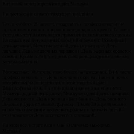
Вот такой конец апреля ожидает Магадан.
Но настроение скрасят грядущие праздники.
Так, в субботу, 29 апреля, поздравить с профессиональным
праздником нужно танцоров и ветеринарных врачей. Также в
этот день чтят память жертв применения химического оружия.
Из самых непринуждённых событий отмечают: Всемирный
день желаний, Международный день скульптуры, День
лягушки, День загадочных чердаков и День жареных креветок
скампи. Кроме того в этот день свой день рождения отмечает
застёжка-молния.
Воскресенье, 30 апреля, тоже богато на праздники. В их числе
профессиональный – День пожарной охраны. Также в ночь с
воскресенья на понедельник в этом году выпадает
Вальпургиева ночь. На этом праздники не заканчиваются:
Международный день джаза, Международный день свечника,
День честности, День кролика «Багз Банни», День овсяного
печенья и День стильной прически. Также 30 апреля можно
поискать созвездия в веснушках родных и близких людей –
это называется День веснушчатых созвездий.
На этом всё, встретимся в мае! Отличных выходных,
Магадан!⠀