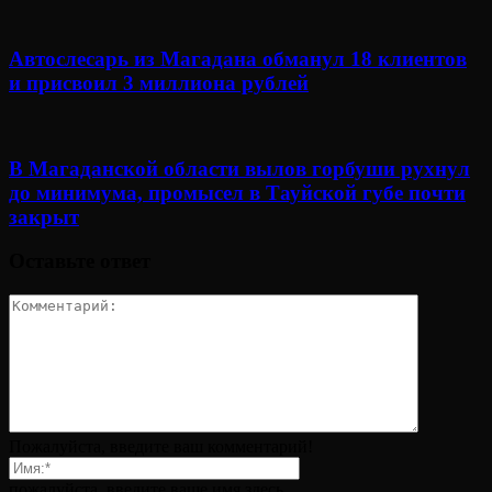
Автослесарь из Магадана обманул 18 клиентов
и присвоил 3 миллиона рублей
В Магаданской области вылов горбуши рухнул
до минимума, промысел в Тауйской губе почти
закрыт
Оставьте ответ
Пожалуйста, введите ваш комментарий!
пожалуйста, введите ваше имя здесь