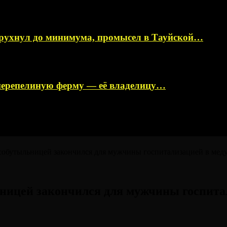
 рухнул до минимума, промысел в Тауйской…
перепелиную ферму — её владелицу…
 собутыльницей закончился для мужчины госпитализацией в ме
ьницей закончился для мужчины госпит