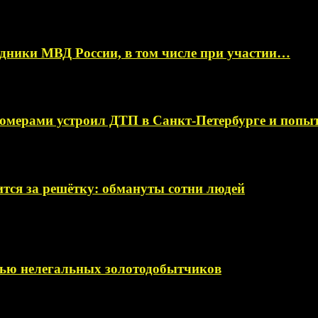
ники МВД России, в том числе при участии…
омерами устроил ДТП в Санкт-Петербурге и поп
тся за решётку: обмануты сотни людей
мью нелегальных золотодобытчиков