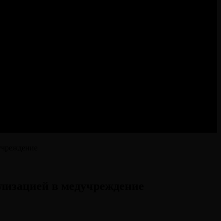
дучреждение⠀
ализацией в медучреждение⠀