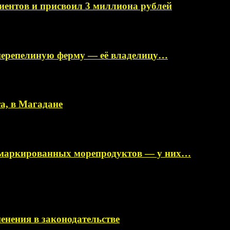
иентов и присвоил 3 миллиона рублей
перепелиную ферму — её владелицу…
а, в Магадане
немаркированных морепродуктов — у них…
менения в законодательстве