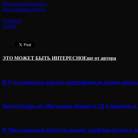
Валентина Малахова
http://magadan-live.ru
Поделиться
Facebook
Twitter
ЭТО МОЖЕТ БЫТЬ ИНТЕРЕСНО
Еще от автора
В Сусуманском округе оштрафовали семью неле
Автослесарь из Магадана обманул 18 клиентов и
В Магаданской области вылов горбуши рухнул д