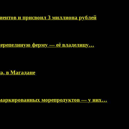
иентов и присвоил 3 миллиона рублей
перепелиную ферму — её владелицу…
а, в Магадане
немаркированных морепродуктов — у них…