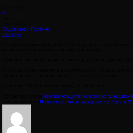
-
05.05.2023
0
433
Просмотры
Поделиться в Facebook
Твитнуть
В поселке Армань женщина 37-ми лет распивала спиртное вме
завершить его по-своему и нанесла удар ножом.
Мужчину госпитализировали, а женщина была задержана в соо
В отношении злоумышленницы возбуждено уголовное дело по п.
данной статьи – лишение свободы на срок до десяти лет.⠀
Источник: УМВД России по Магаданской области
Предыдущая статья
Безопасность детей на игровых площадках 
Следующая статья
Прогноз погоды на выходные, 6 и 7 мая, в М