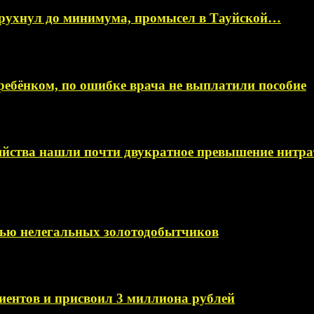
 рухнул до минимума, промысел в Тауйской…
ебёнком, по ошибке врача не выплатили пособие
яйства нашли почти двукратное превышение нитра
мью нелегальных золотодобытчиков
иентов и присвоил 3 миллиона рублей