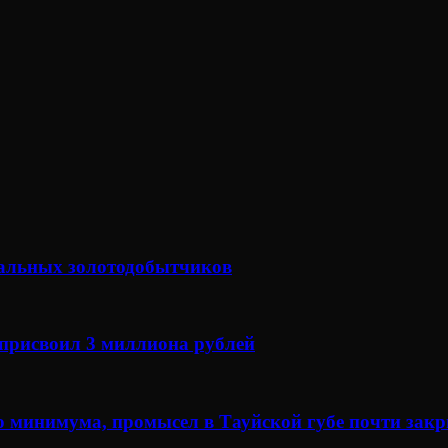
гальных золотодобытчиков
 присвоил 3 миллиона рублей
о минимума, промысел в Тауйской губе почти зак