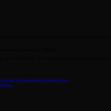
сте с 40-летним сожителем. В какой-то момент совместного во
тветствии со статьей 91 УПК РФ.
 «з» ч. 2 ст. 111 УК РФ – умышленное причинение тяжкого вред
в поселке Ола на контроле прокуратуры⠀
агадане⠀