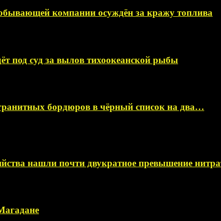
добывающей компании осуждён за кражу топлива
ёт под суд за вылов тихоокеанской рыбы
гранитных бордюров в чёрный список на два…
яйства нашли почти двукратное превышение нитра
 Магадане