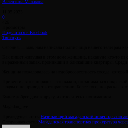
Валентина Малахова
-
11.05.2023
0
426
Просмотры
Поделиться в Facebook
Твитнуть
Сегодня, 11 мая, нам написала подписчица нашего телеграм-ка
Как пишет живущая в этом доме женщина, накануне кто-то из с
выраженный запах, проникший в ближайшие квартиры. Среди лю
Женщина пожаловалась на недобросовестность соседа, который 
Привести авто в порядок – это важно, но заниматься покраской
людям и не приведет к отправлению. Более того, покраска авт
Будьте добрее друг к другу, и относитесь с пониманием.⠀
Magadan_live
Предыдущая статья
Начинающий магаданский инвестор стал ж
Следующая статья
Магаданская транспортная прокуратура через