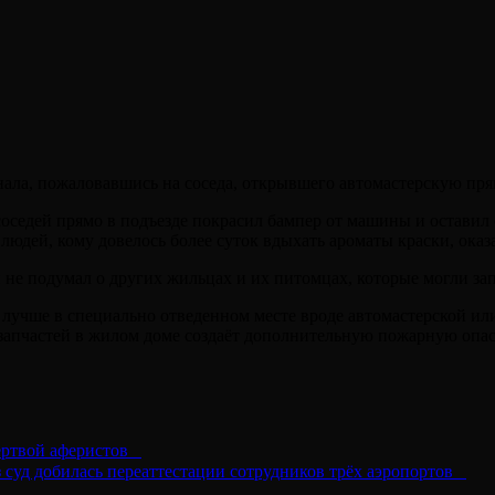
нала, пожаловавшись на соседа, открывшего автомастерскую прям
оседей прямо в подъезде покрасил бампер от машины и оставил с
дей, кому довелось более суток вдыхать ароматы краски, оказ
не подумал о других жильцах и их питомцах, которые могли запр
 лучше в специально отведенном месте вроде автомастерской или
озапчастей в жилом доме создаёт дополнительную пожарную опас
ертвой аферистов⠀
 суд добилась переаттестации сотрудников трёх аэропортов⠀