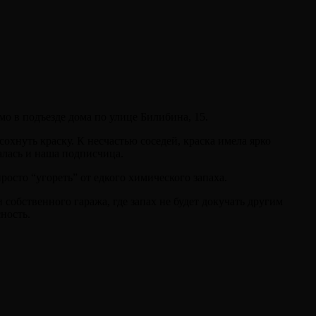
о в подъезде дома по улице Билибина, 15.
охнуть краску. К несчастью соседей, краска имела ярко
алась и наша подписчица.
осто “угореть” от едкого химического запаха.
 собственного гаража, где запах не будет докучать другим
ность.