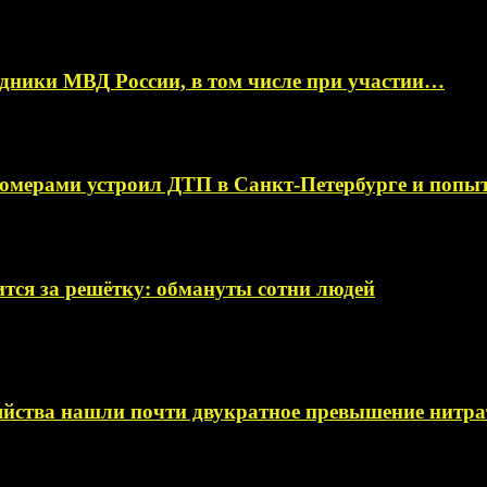
ники МВД России, в том числе при участии…
омерами устроил ДТП в Санкт-Петербурге и поп
тся за решётку: обмануты сотни людей
яйства нашли почти двукратное превышение нитра