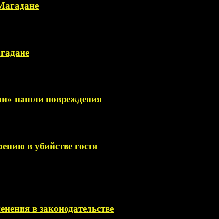
 Магадане
агадане
сии» нашли повреждения
ению в убийстве гостя
менения в законодательстве