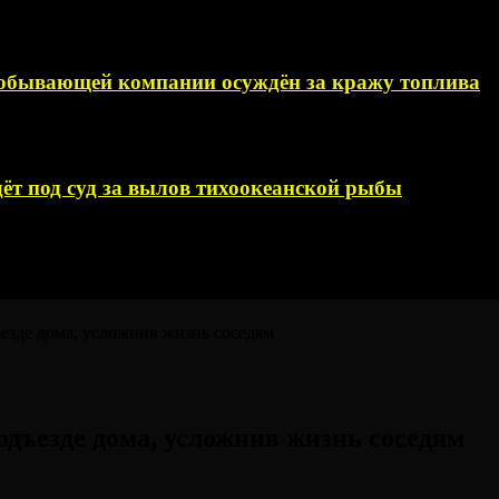
добывающей компании осуждён за кражу топлива
ёт под суд за вылов тихоокеанской рыбы
езде дома, усложнив жизнь соседям
одъезде дома, усложнив жизнь соседям