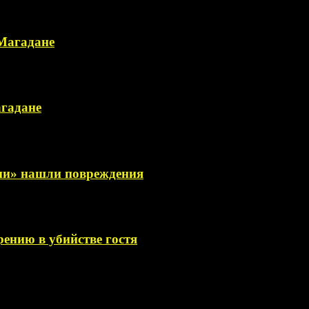
 Магадане
агадане
сии» нашли повреждения
ению в убийстве гостя