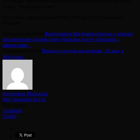
По обоим заявлениям были возбуждены уголовные дела по
статье “Мошенничество”.⠀
Источник: пресс-служба УМВД России по Магаданской
области
Предыдущая статья
Жительница Магадана осталась с восьми
миллионным долгом перед банками после обещания с
аферистами⠀
Следующая статья
Прогноз погоды на вторник, 16 мая, в
Магадане⠀
Валентина Малахова
http://magadan-live.ru
Поделиться
Facebook
Twitter