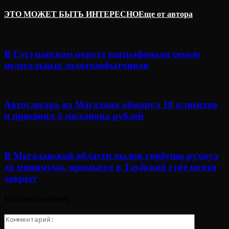
ЭТО МОЖЕТ БЫТЬ ИНТЕРЕСНО
Еще от автора
В Сусуманском округе оштрафовали семью
нелегальных золотодобытчиков
Автослесарь из Магадана обманул 18 клиентов
и присвоил 3 миллиона рублей
В Магаданской области вылов горбуши рухнул
до минимума, промысел в Тауйской губе почти
закрыт
Оставьте ответ