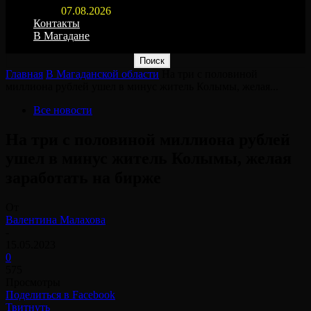
07.08.2026
Контакты
В Магадане
Главная
В Магаданской области
На три с половиной
миллиона рублей ушел в минус житель Колымы, желая...
Все новости
На три с половиной миллиона рублей
ушел в минус житель Колымы, желая
заработать на бирже⠀
От
Валентина Малахова
-
15.05.2023
0
575
Просмотры
Поделиться в Facebook
Твитнуть