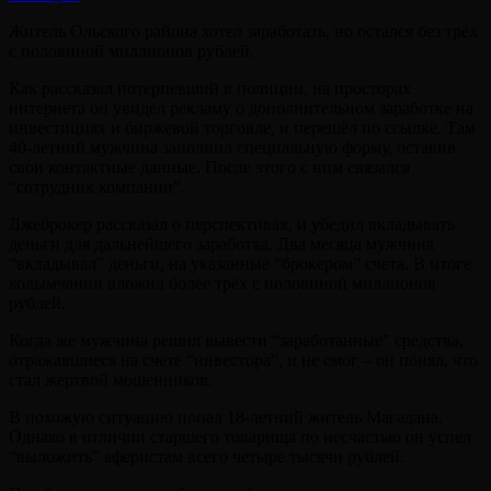
Житель Ольского района хотел заработать, но остался без трёх
с половиной миллионов рублей.
Как рассказал потерпевший в полиции, на просторах
интернета он увидел рекламу о дополнительном заработке на
инвестициях и биржевой торговле, и перешёл по ссылке. Там
40-летний мужчина заполнил специальную форму, оставив
свои контактные данные. После этого с ним связался
“сотрудник компании”.
Лжеброкер рассказал о перспективах, и убедил вкладывать
деньги для дальнейшего заработка. Два месяца мужчина
“вкладывал” деньги, на указанные “брокером” счета. В итоге
колымчанин вложил более трёх с половиной миллионов
рублей.
Когда же мужчина решил вывести “заработанные” средства,
отражавшиеся на счёте “инвестора”, и не смог – он понял, что
стал жертвой мошенников.
В похожую ситуацию попал 18-летний житель Магадана.
Однако в отличии старшего товарища по несчастью он успел
“выложить” аферистам всего четыре тысячи рублей.