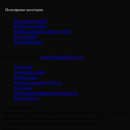
Популярные категории
Все новости
5507
В Магадане
3655
В Магаданской области
1758
В России
60
Без рубрики
14
Свяжитесь с нами:
corp@magadan-live.ru
Телеграм
Одноклассники
В Магадане
В Магаданской области
В России
Политика конфиденциальности
Все новости
© Magadan Live
Мы используем cookie-файлы для наилучшего представления
нашего сайта. Продолжая использовать этот сайт, вы
соглашаетесь с использованием cookie-файлов.
Принять