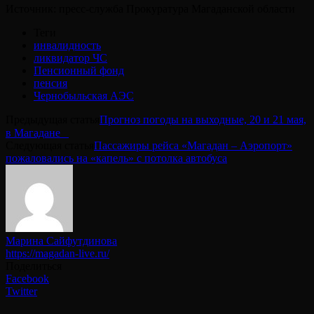
Источник: пресс-служба Прокуратура Магаданской области
Теги
инвалидность
ликвидатор ЧС
Пенсионный фонд
пенсия
Чернобыльская АЭС
Предыдущая статья
Прогноз погоды на выходные, 20 и 21 мая,
в Магадане⠀
Следующая статья
Пассажиры рейса «Магадан – Аэропорт»
пожаловались на «капель» с потолка автобуса
Марина Сайфутдинова
https://magadan-live.ru/
Поделиться
Facebook
Twitter