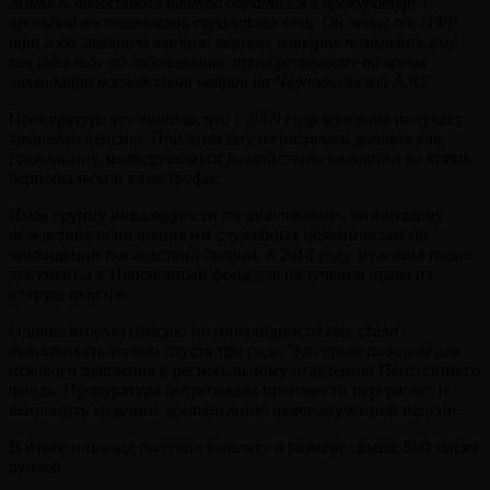
Житель областного центра обратился в прокуратуру с
просьбой восстановить справедливость. Он ждал от ПФР
три года законную вторую пенсию, которая полагалась ему
как инвалиду по заболеванию, приобретённому по время
ликвидации последствий аварии на Чернобыльской АЭС.
Прокуратура установила, что с 2009 года мужчина получает
трудовую пенсию. При этом ему начислялась доплата как
гражданину, подвергшемуся воздействию радиации во время
чернобыльской катастрофы.
Имея группу инвалидности по заболеванию, возникшему
вследствие исполнения им служебных обязанностей по
ликвидации последствий аварии, в 2018 году мужчина подал
документы в Пенсионный фонд для получения права на
вторую пенсию.
Однако вторую пенсию по инвалидности ему стали
выплачивать только спустя три года. Это стало поводом для
искового заявления к региональному отделению Пенсионного
фонда. Прокуратура потребовала произвести перерасчёт и
выплатить мужчине компенсацию недополученной пенсии.
В итоге инвалид получил выплату в размере свыше 860 тысяч
рублей.