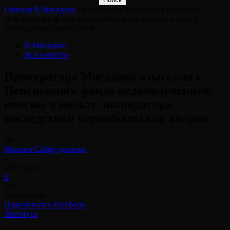
Главная
В Магадане
Прокуратура Магадана взыскала с
Пенсионного фонда недополученную пенсию в пользу
ликвидатора последствий...
В Магадане
Все новости
Прокуратура Магадана взыскала с
Пенсионного фонда недополученную
пенсию в пользу ликвидатора
последствий чернобыльской аварии
От
Марина Сайфутдинова
-
19.05.2023
0
680
Просмотры
Поделиться в Facebook
Твитнуть