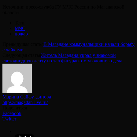
Источник: пресс-служба ГУ МЧС России по Магаданской
области
Теги
МЧС
пожар
Предыдущая статья
В Магадане коммунальщики начали борьбу
с чайками
Следующая статья
Житель Магадана украл у знакомой
светодиодную ленту и стал фигурантом уголовного дела
Марина Сайфутдинова
https://magadan-live.ru/
Поделиться
Facebook
Twitter