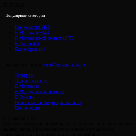
05.05.2026
Популярные категории
Все новости
5498
В Магадане
3648
В Магаданской области
1756
В России
60
Без рубрики
14
Свяжитесь с нами:
corp@magadan-live.ru
Телеграм
Одноклассники
В Магадане
В Магаданской области
В России
Политика конфиденциальности
Все новости
© Magadan Live
Мы используем cookie-файлы для наилучшего представления
нашего сайта. Продолжая использовать этот сайт, вы
соглашаетесь с использованием cookie-файлов.