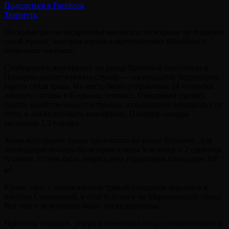
Поделиться в Facebook
Твитнуть
Несколько раз за воскресенье выезжали пожарные на тушение
сухой травы, которая горела в окрестностях Магадана и
нескольких посёлках.
Сообщение о возгорании на улице Песочной поступило в
Пожарно-диспетчерскую службу — на открытой территории
горела сухая трава. На место были отправлены 24 человека
личного состава и 6 единиц техники. Пожарным удалось
спасти хозяйственные постройки, находящиеся неподалёку от
огня, и ликвидировать возгорание. Площадь пожара
составила 1,2 гектара.
Затем возгорание травы произошло на улице Верхней. Для
ликвидации пожара были привлечены 8 человек и 2 единицы
техники. Огнём была повреждена территория площадью 300
2
м
.
Кроме того, с подожжённой травой пожарные боролись в
посёлке Стекольный, в селе Клёпка и на Марчеканской сопке.
Все очаги возгорания были ликвидированы.
Причины пожаров, ущерб и виновные лица устанавливаются.