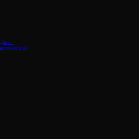
адане⠀
 автомобилей