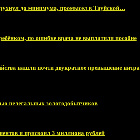
 рухнул до минимума, промысел в Тауйской…
ебёнком, по ошибке врача не выплатили пособие
яйства нашли почти двукратное превышение нитра
мью нелегальных золотодобытчиков
иентов и присвоил 3 миллиона рублей