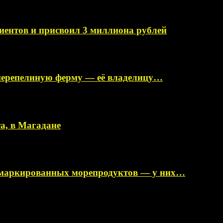
иентов и присвоил 3 миллиона рублей
перепелиную ферму — её владелицу…
а, в Магадане
немаркированных морепродуктов — у них…