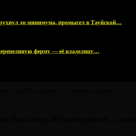
 рухнул до минимума, промысел в Тауйской…
перепелиную ферму — её владелицу…
ухгалтеру 300 тысяч рублей — возбуждено уголовное...
у бухгалтеру 300 тысяч рублей — возбу