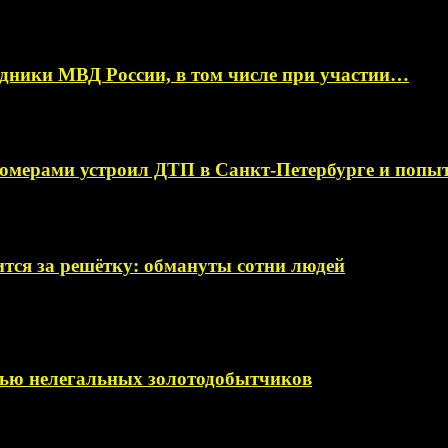
ники МВД России, в том числе при участии…
омерами устроил ДТП в Санкт-Петербурге и поп
тся за решётку: обмануты сотни людей
мью нелегальных золотодобытчиков