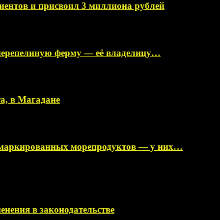
иентов и присвоил 3 миллиона рублей
перепелиную ферму — её владелицу…
а, в Магадане
немаркированных морепродуктов — у них…
менения в законодательстве