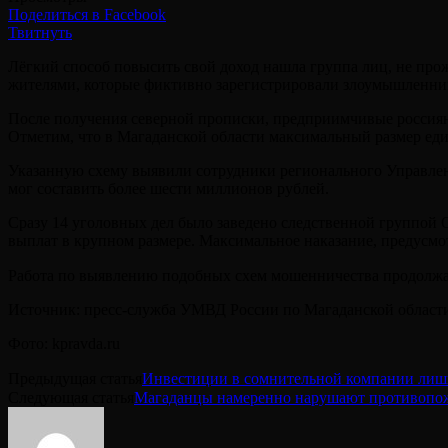
Поделиться в Facebook
Твитнуть
Лёгкий способ повысить свой доход нашла группа лиц, не про
жителями, которые фиктивно зарегистрировали злоумышленни
После получения северной прописки, предприимчивые россиян
Отметим, что в Магаданской области максимальный размер един
Указанную схему выявили сотрудники регионального Управлен
мог составить более шести миллионов рублей.
Сразу 14 уголовных дел было заведено следственной группой 
выплат в крупном размере. Максимальное наказание, предусмо
Работа по выявлению подобных схем мошенничества продолжа
Источник: пресс-служба УМВД России по Магаданской област
Фото: kpravda.ru
Предыдущая статья
Инвестиции в сомнительной компании лиши
Следующая статья
Магаданцы намеренно нарушают противоп