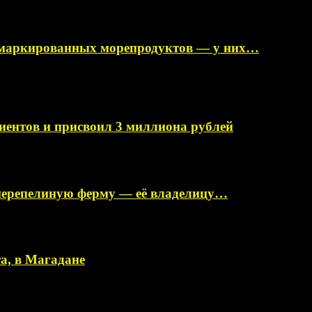
немаркированных морепродуктов — у них…
иентов и присвоил 3 миллиона рублей
перепелиную ферму — её владелицу…
а, в Магадане