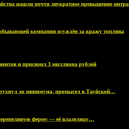
яйства нашли почти двукратное превышение нитра
добывающей компании осуждён за кражу топлива
иентов и присвоил 3 миллиона рублей
 рухнул до минимума, промысел в Тауйской…
перепелиную ферму — её владелицу…