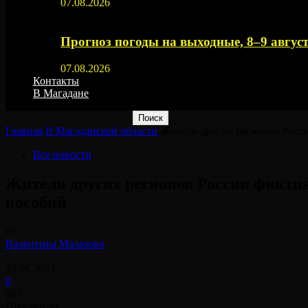
07.08.2026
Прогноз погоды на выходные, 8–9 август
07.08.2026
Контакты
В Магадане
Главная
В Магаданской области
Жители других регионов Росси
Все новости
Жители других регионов России фикти
пособий
От
Валентина Малахова
-
29.06.2023
0
585
Просмотры