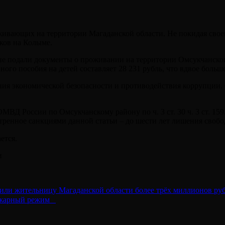
живающих на территории Магаданской области. Не покидая свое
ков на Колыме.
е подали документы о проживании на территории Омсукчанског
ого пособия на детей составляет 28 231 рубль, что вдвое боль
ия экономической безопасности и противодействия коррупции.
ОМВД России по Омсукчанскому району по ч. 3 ст. 30 ч. 3 ст. 
тренное санкциями данной статьи – до шести лет лишения свобо
ется.⠀
и
ли жительницу Магаданской области более трёх миллионов ру
ожарный режим⠀