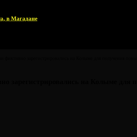
а, в Магадане
и фиктивно зарегистрировались на Колыме для получения повы
вно зарегистрировались на Колыме для