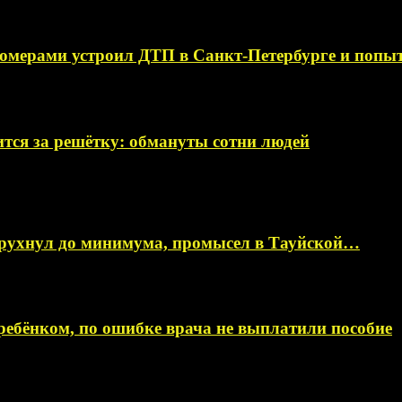
омерами устроил ДТП в Санкт-Петербурге и поп
тся за решётку: обмануты сотни людей
 рухнул до минимума, промысел в Тауйской…
ебёнком, по ошибке врача не выплатили пособие