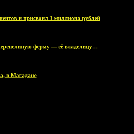
иентов и присвоил 3 миллиона рублей
перепелиную ферму — её владелицу…
а, в Магадане