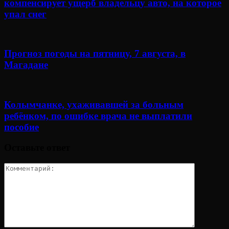
компенсирует ущерб владельцу авто, на которое
упал снег
Прогноз погоды на пятницу, 7 августа, в
Магадане
Колымчанке, ухаживавшей за больным
ребёнком, по ошибке врача не выплатили
пособие
Оставьте ответ