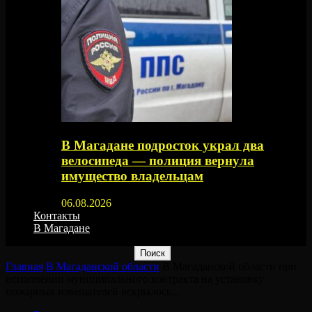
В Магадане подросток украл два
велосипеда — полиция вернула
имущество владельцам
06.08.2026
Контакты
В Магадане
Главная
В Магаданской области
В Магаданской области при
исполнении муниципального контракта на установку
пожарных извещателей вскрылось...