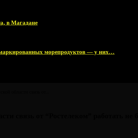
а, в Магадане
немаркированных морепродуктов — у них…
ской области связь от...
асти связь от “Ростелеком” работать не 