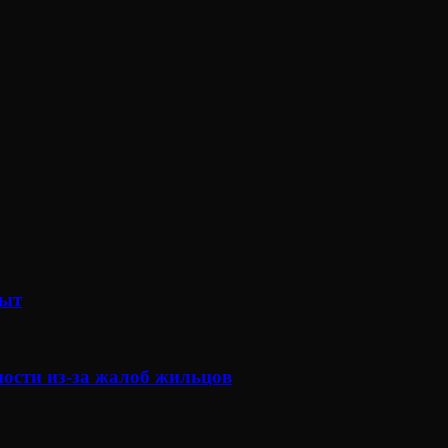
рыт
ности из-за жалоб жильцов