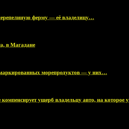
перепелиную ферму — её владелицу…
а, в Магадане
немаркированных морепродуктов — у них…
 компенсирует ущерб владельцу авто, на которое