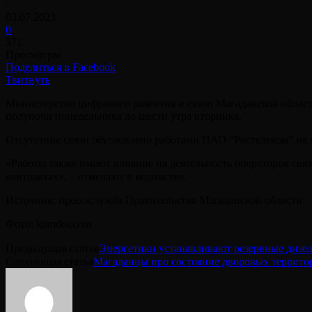
-
03.07.2023
0
571
Просмотры
Поделиться в Facebook
Твитнуть
Министерство цифрового развития и связи Магаданской области
полуночи понедельника до шести утра вторника.
Отсутствие связи обусловлено работами ПАО “Ростелеком” на м
«Работы также имеют влияние на деятельность операторов св
контрактах», – отмечают в ведомстве.⠀
Источник: пресс-служба Правительства Магаданской области
Фото: komdor.com
Предыдущая статья
Энергетики устанавливают резервные дизел
Следующая статья
Магаданцы про состояние дворовых террит