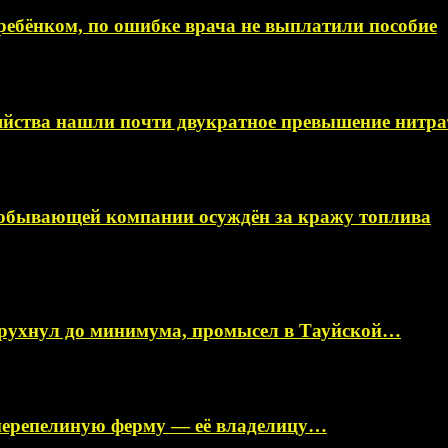
ебёнком, по ошибке врача не выплатили пособие
яйства нашли почти двукратное превышение нитра
добывающей компании осуждён за кражу топлива
 рухнул до минимума, промысел в Тауйской…
перепелиную ферму — её владелицу…