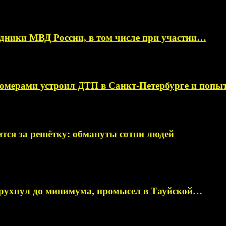
ники МВД России, в том числе при участии…
омерами устроил ДТП в Санкт-Петербурге и поп
тся за решётку: обмануты сотни людей
 рухнул до минимума, промысел в Тауйской…