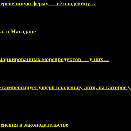
перепелиную ферму — её владелицу…
а, в Магадане
немаркированных морепродуктов — у них…
 компенсирует ущерб владельцу авто, на которое
менения в законодательстве