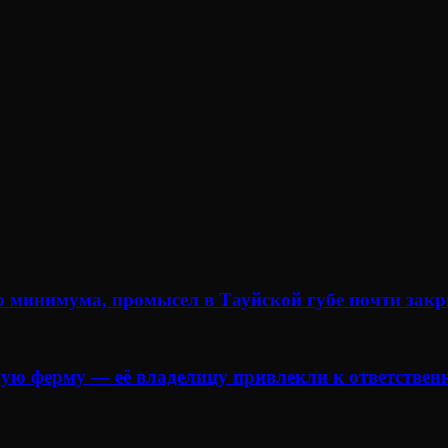
о минимума, промысел в Тауйской губе почти зак
ую ферму — её владелицу привлекли к ответствен