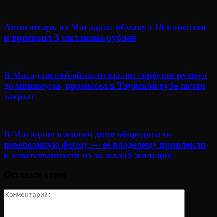
Автослесарь из Магадана обманул 18 клиентов
и присвоил 3 миллиона рублей
В Магаданской области вылов горбуши рухнул
до минимума, промысел в Тауйской губе почти
закрыт
В Магадане в жилом доме оборудовали
перепелиную ферму — её владелицу привлекли
к ответственности из-за жалоб жильцов
Оставьте ответ