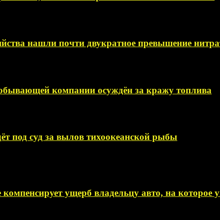
яйства нашли почти двукратное превышение нитра
добывающей компании осуждён за кражу топлива
ёт под суд за вылов тихоокеанской рыбы
 компенсирует ущерб владельцу авто, на которое