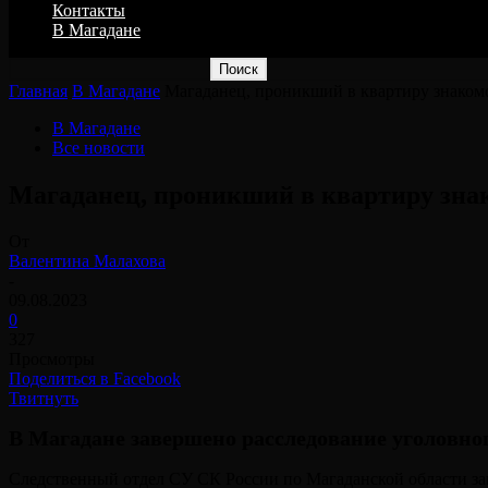
Контакты
В Магадане
Главная
В Магадане
Магаданец, проникший в квартиру знакомо
В Магадане
Все новости
Магаданец, проникший в квартиру знак
От
Валентина Малахова
-
09.08.2023
0
327
Просмотры
Поделиться в Facebook
Твитнуть
В Магадане завершено расследование уголовно
Следственный отдел СУ СК России по Магаданской области завер