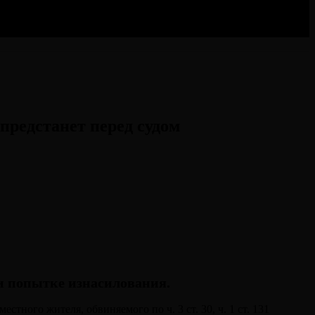
предстанет перед судом⠀
и попытке изнасилования.
ного жителя, обвиняемого по ч. 3 ст. 30, ч. 1 ст. 131