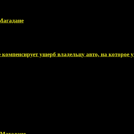
 Магадане
 компенсирует ущерб владельцу авто, на которое
в Магадане