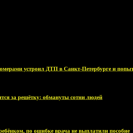
омерами устроил ДТП в Санкт-Петербурге и поп
тся за решётку: обмануты сотни людей
ебёнком, по ошибке врача не выплатили пособие