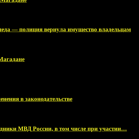
ипеда — полиция вернула имущество владельцам
 Магадане
менения в законодательстве
ники МВД России, в том числе при участии…