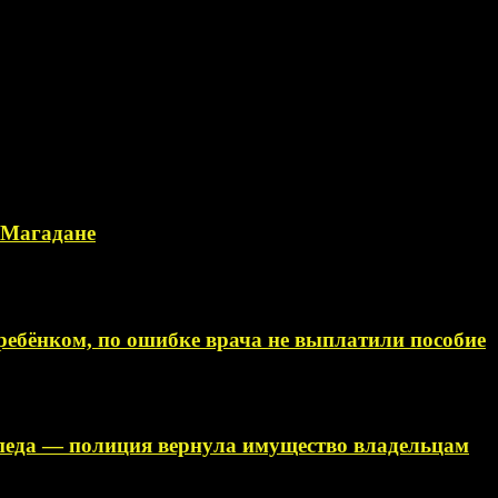
в Магадане
ебёнком, по ошибке врача не выплатили пособие
ипеда — полиция вернула имущество владельцам