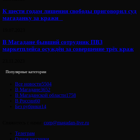
К шести годам лишения свободы приговорил суд
магаданку за кражи⠀
19.07.2023
В Магадане бывший сотрудник ПВЗ
маркетплейса осуждён за совершение трёх краж
23.11.2023
Популярные категории
Все новости
5504
В Магадане
3652
В Магаданской области
1758
В России
60
Без рубрики
14
Свяжитесь с нами:
corp@magadan-live.ru
Телеграм
Одноклассники