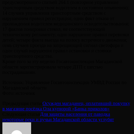
предусмотренного статьей 264.1 (повторное управление
транспортным средством водителем в состоянии опьянения);
14 случаев управления транспортным средством с
нарушением правил регистрации; один факт отказа от
прохождения водителем медицинского освидетельствования;
17 фактов тонировки стекол, не соответствующей
техническому регламенту; одно нарушение правил перевозки
детей; четыре факта выезда на полосу встречного движения;
семь случаев проезда на запрещающий сигнал светофора и
один случай нарушения правил остановки и стоянки
транспортного средства.
Кроме того за эту неделю Госавтоинспекция Магаданской
области зарегистрировала четыре ДТП с шестью
пострадавшими.
Источник: Управление Госавтоинспекции УМВД России по
Магаданской области
Фото: источник
Предыдущая статья
Осужден магаданец, оплативший покупку
в магазине посёлка Ола купюрой «Банка приколов»
Следующая статья
Для защиты населения от паводка
некоторые реки и ручьи Магаданской области углубят