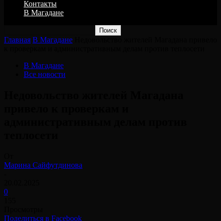
Контакты
В Магадане
Главная
В Магадане
Недовольство жителей Магадана привело
к проверкам и административным делам против теплосети
В Магадане
Все новости
Недовольство жителей Магадана
привело к проверкам и
административным делам против
теплосети
От
Марина Сайфутдинова
-
20.02.2025
0
155
Просмотры
Поделиться в Facebook