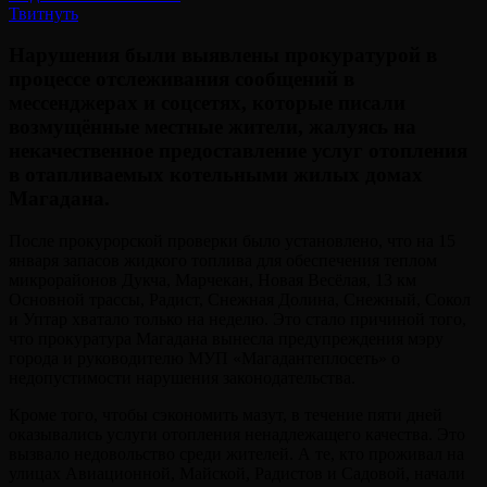
Твитнуть
Нарушения были выявлены прокуратурой в
процессе отслеживания сообщений в
мессенджерах и соцсетях, которые писали
возмущённые местные жители, жалуясь на
некачественное предоставление услуг отопления
в отапливаемых котельными жилых домах
Магадана.
После прокурорской проверки было установлено, что на 15
января запасов жидкого топлива для обеспечения теплом
микрорайонов Дукча, Марчекан, Новая Весёлая, 13 км
Основной трассы, Радист, Снежная Долина, Снежный, Сокол
и Уптар хватало только на неделю. Это стало причиной того,
что прокуратура Магадана вынесла предупреждения мэру
города и руководителю МУП «Магадантеплосеть» о
недопустимости нарушения законодательства.
Кроме того, чтобы сэкономить мазут, в течение пяти дней
оказывались услуги отопления ненадлежащего качества. Это
вызвало недовольство среди жителей. А те, кто проживал на
улицах Авиационной, Майской, Радистов и Садовой, начали