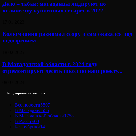
Дело – табак: магаданцы лидируют по
количеству купленных сигарет в 2022...
17.01.2023
Колымчанин разнимал ссору и сам оказался под
подозрением
18.02.2025
В Магаданской области в 2024 году
отремонтируют десять школ по нацпроекту...
08.07.2023
Популярные категории
Все новости
5507
В Магадане
3655
В Магаданской области
1758
В России
60
Без рубрики
14