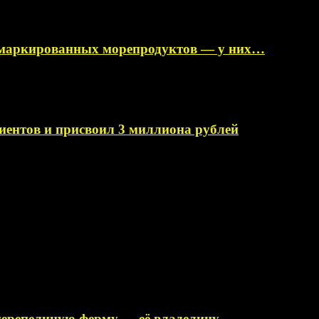
немаркированных морепродуктов — у них…
иентов и присвоил 3 миллиона рублей
перепелиную ферму — её владелицу…