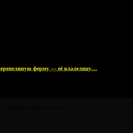
перепелиную ферму — её владелицу…
— возбуждено дело по статье об...