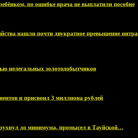
ебёнком, по ошибке врача не выплатили пособие
яйства нашли почти двукратное превышение нитра
мью нелегальных золотодобытчиков
иентов и присвоил 3 миллиона рублей
 рухнул до минимума, промысел в Тауйской…