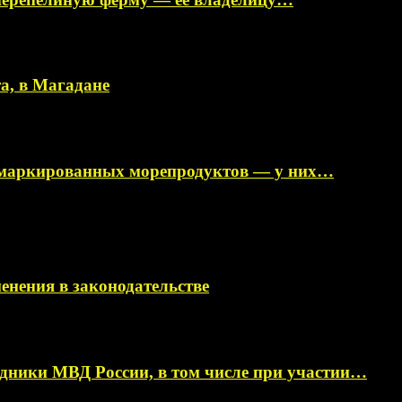
а, в Магадане
немаркированных морепродуктов — у них…
менения в законодательстве
ники МВД России, в том числе при участии…