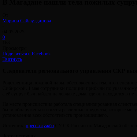
В Магадане нашли тела пожилых супруго
От
Марина Сайфутдинова
-
04.05.2025
0
168
Просмотры
Поделиться в Facebook
Твитнуть
Следователи регионального управления СКР выя
Родственница пожилой пары, обеспокоенная тем, что пенсионе
Сибирской. 1 мая сотрудники полиции прибыли по указанному
а её супруг был найден на чердаке дома, где он находился в пет
На месте происшествия работала специализированная следствен
были обнаружены и изъяты различные предметы, которые могут
установления всех обстоятельств произошедшего.
Источник:
пресс-служба
СУ СК России по Магаданской област
Фото: источник