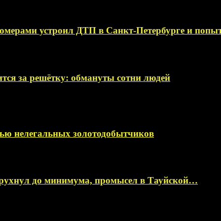
омерами устроил ДТП в Санкт-Петербурге и поп
тся за решётку: обмануты сотни людей
мью нелегальных золотодобытчиков
 рухнул до минимума, промысел в Тауйской…