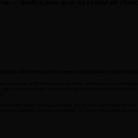
в — возбуждено дело по статье об убий
сняют обстоятельства смерти пожилой супружеско
ры несколько дней не выходят на связь, обратилась в правоохр
 адресу для проверки. В ходе осмотра жилища было обнаружено
ле.
но-оперативная бригада, в состав которой входил руководитель
 иметь значение для расследования. По всем собранным матери
и