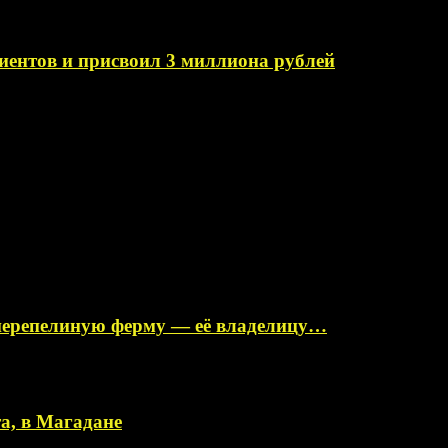
иентов и присвоил 3 миллиона рублей
перепелиную ферму — её владелицу…
а, в Магадане