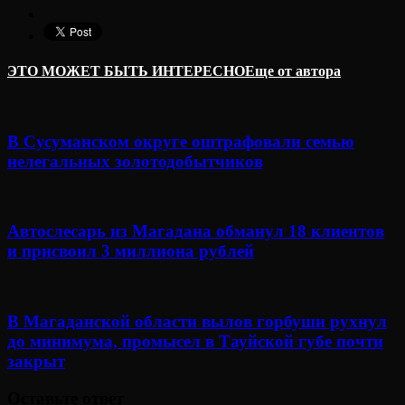
ЭТО МОЖЕТ БЫТЬ ИНТЕРЕСНО
Еще от автора
В Сусуманском округе оштрафовали семью
нелегальных золотодобытчиков
Автослесарь из Магадана обманул 18 клиентов
и присвоил 3 миллиона рублей
В Магаданской области вылов горбуши рухнул
до минимума, промысел в Тауйской губе почти
закрыт
Оставьте ответ