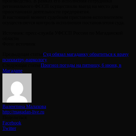
производство. В рамках его исполнения сотрудники
регионального ФССП осуществили выезд на место для
приостановки деятельности предприятия.
В настоящий момент судебным приставом-исполнителем
осуществляется контроль исполнения постановления суда.
Источник: пресс-служба УФССП России по Магаданской
области
Фото: источник
Предыдущая статья
Суд обязал магаданку обратиться к врачу
психиатру-наркологу
Следующая статья
Прогноз погоды на пятницу, 6 июня, в
Магадане
Валентина Малахова
http://magadan-live.ru
Поделиться
Facebook
Twitter