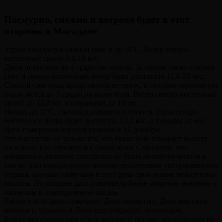
Пасмурно, снежно и ветрено будет в этот
вторник в Магадане.
Утром ожидается слабый снег и до -6°С. Ветер северо-
восточный силой 9,6-18 м/с.
Днем потеплеет до 4 градусов холода. За окном также слабый
снег, а северо-восточный ветер будет достигать 11,6-20 м/с.
Слабый снегопад продолжится вечером, а столбик термометра
поднимется до 3 градусов ниже нуля. Ветер северо-восточный
силой до 12,8 м/с и порывами до 18 м/с.
Ночью до -1°С, снегопад немного усилится. Сила северо-
восточного ветра будет достигать 13,3 м/с, а порывы 20 м/с.
День покорения вершин отмечают 16 декабря.
Это праздник не только тех, кто буквально покоряет высоту,
но и всех, кто стремится к своей цели. Считается, что
изначально название праздника не было метафорическим и
сам он был инициирован именно любителями экстремального
отдыха, которые отмечали в этот день свои новые покорённые
высоты. Но позднее дата приобрела более широкое значение и
проникла в повседневную жизнь.
Также в этот день отмечают: День лохматых, День мировой
немоты и тишины и День еды покрытой шоколадом.
Будьте аккуратны при столь ветреной погоде, но пусть она не