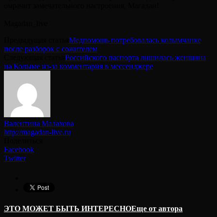
омрачит замечательного настроения, Магадан!
⠀
Magadan_live
Предыдущая статья
Медпомощь потребовалась колымчанке
после разборок с сожителем
Следующая статья
Российского паспорта лишилась женщина
на Колыме из-за комментария в мессенджере
Валентина Малахова
http://magadan-live.ru
Поделиться
Facebook
Twitter
ЭТО МОЖЕТ БЫТЬ ИНТЕРЕСНО
Еще от автора