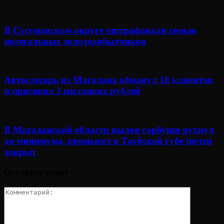
В Сусуманском округе оштрафовали семью
нелегальных золотодобытчиков
Автослесарь из Магадана обманул 18 клиентов
и присвоил 3 миллиона рублей
В Магаданской области вылов горбуши рухнул
до минимума, промысел в Тауйской губе почти
закрыт
Оставьте ответ