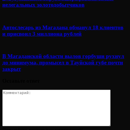
нелегальных золотодобытчиков
Автослесарь из Магадана обманул 18 клиентов
и присвоил 3 миллиона рублей
В Магаданской области вылов горбуши рухнул
до минимума, промысел в Тауйской губе почти
закрыт
Оставьте ответ
Пожалуйста, введите ваш комментарий!