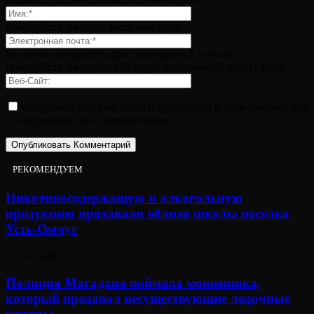
пожалуйста, введите ваше имя здесь
Вы ввели неверный адрес электронной почты!
пожалуйста, введите свой адрес электронной почты здесь
Сохранить моё имя, email и адрес сайта в этом браузере для
последующих моих комментариев.
РЕКОМЕНДУЕМ
Никотиносодержащую и алкогольную
продукцию продавали вблизи школы посёлка
Усть-Омчуг
17.03.2026
Полиция Магадана поймала мошенника,
который продавал несуществующие лодочные
моторы