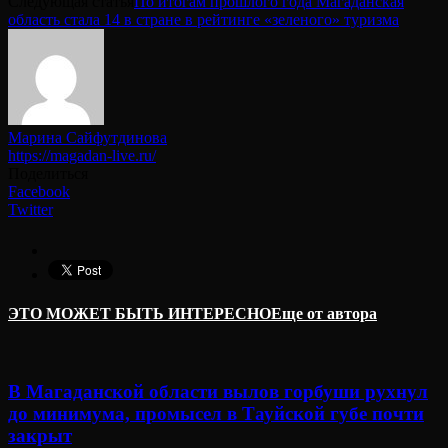
Следующая статья
По итогам прошлого года Магаданская
область стала 14 в стране в рейтинге «зеленого» туризма
Марина Сайфутдинова
https://magadan-live.ru/
Поделиться
Facebook
Twitter
ЭТО МОЖЕТ БЫТЬ ИНТЕРЕСНО
Еще от автора
В Магаданской области вылов горбуши рухнул
до минимума, промысел в Тауйской губе почти
закрыт