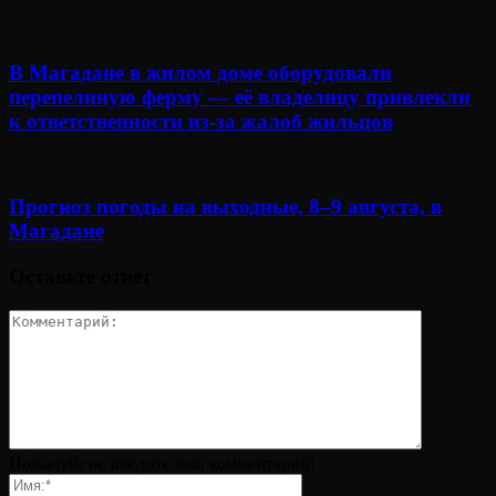
В Магадане в жилом доме оборудовали
перепелиную ферму — её владелицу привлекли
к ответственности из-за жалоб жильцов
Прогноз погоды на выходные, 8–9 августа, в
Магадане
Оставьте ответ
Пожалуйста, введите ваш комментарий!