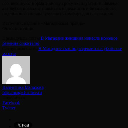
соответствуют нормативному сроку эксплуатации. Замена
автобусов позволит повысить надежность и безопасность
подвижного состава, улучшить комфорт для пассажиров.
Источник: издание «Магаданская правда»
Фото: источник
Предыдущая статья
В Магадане женщина нанесла ножевое
ранение сожителю
Следующая статья
В Магадане сын подозревается в убийстве
матери
Валентина Малахова
http://magadan-live.ru
Поделиться
Facebook
Twitter