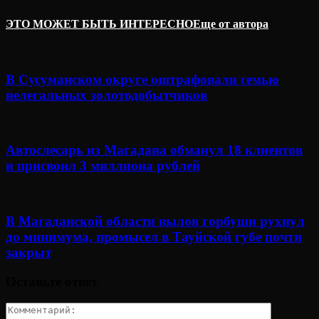
ЭТО МОЖЕТ БЫТЬ ИНТЕРЕСНО
Еще от автора
В Сусуманском округе оштрафовали семью
нелегальных золотодобытчиков
Автослесарь из Магадана обманул 18 клиентов
и присвоил 3 миллиона рублей
В Магаданской области вылов горбуши рухнул
до минимума, промысел в Тауйской губе почти
закрыт
Оставьте ответ