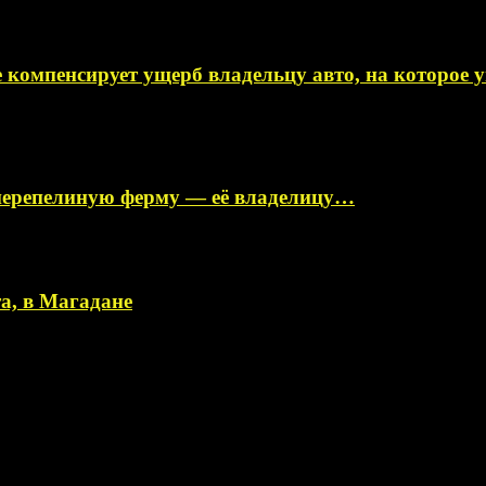
 компенсирует ущерб владельцу авто, на которое
перепелиную ферму — её владелицу…
а, в Магадане