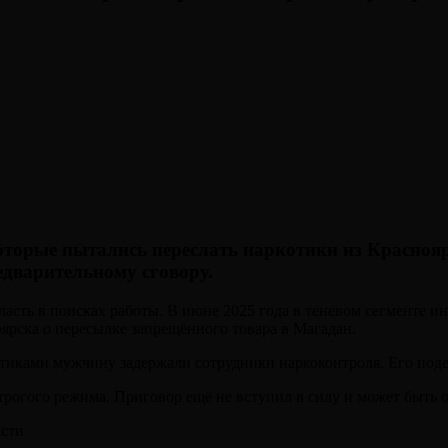
оторые пытались переслать наркотики из Красноя
едварительному сговору.
асть в поисках работы. В июне 2025 года в теневом сегменте ин
ярска о пересылке запрещённого товара в Магадан.
иками мужчину задержали сотрудники наркоконтроля. Его подел
трогого режима. Приговор ещё не вступил в силу и может быть 
асти