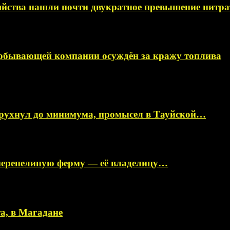
яйства нашли почти двукратное превышение нитра
добывающей компании осуждён за кражу топлива
 рухнул до минимума, промысел в Тауйской…
перепелиную ферму — её владелицу…
а, в Магадане