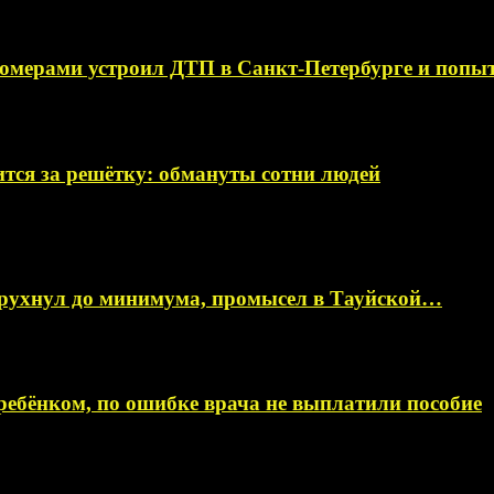
омерами устроил ДТП в Санкт-Петербурге и поп
тся за решётку: обмануты сотни людей
 рухнул до минимума, промысел в Тауйской…
ебёнком, по ошибке врача не выплатили пособие