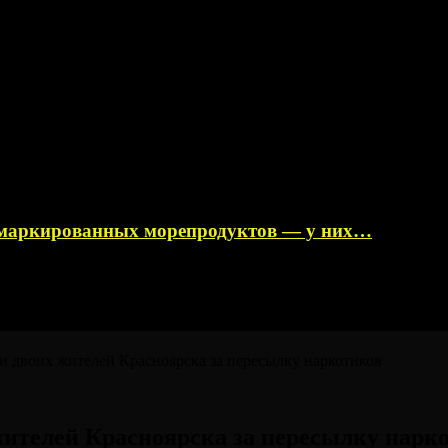
немаркированных морепродуктов — у них…
и двоих жителей Красноярска за пересылку наркотиков
жителей Красноярска за пересылку нарк