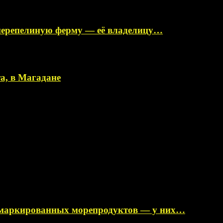
перепелиную ферму — её владелицу…
а, в Магадане
немаркированных морепродуктов — у них…