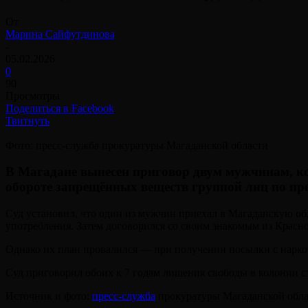
От
Марина Сайфутдинова
-
05.02.2026
0
90
Просмотры
Поделиться в Facebook
Твитнуть
Фото: пресс-служба прокуратуры Магаданской области
В Магадане вынесен приговор двум мужчинам, к
обороте запрещённых веществ группой лиц по пр
Суд установил, что один из мужчин приехал в Магаданскую обл
употребления. Затем договорился со своим знакомым из Красно
Однако их план провалился — при получении посылки с наркот
Суд приговорил обоих к 7 годам лишения свободы в колонии с
Источник и фото:
пресс-служба
прокуратуры Магаданской обл