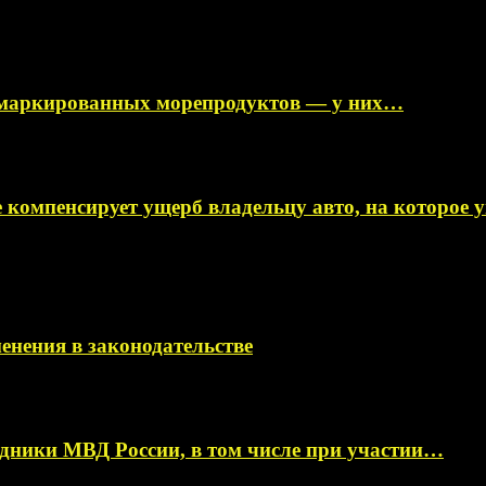
немаркированных морепродуктов — у них…
 компенсирует ущерб владельцу авто, на которое
менения в законодательстве
ники МВД России, в том числе при участии…