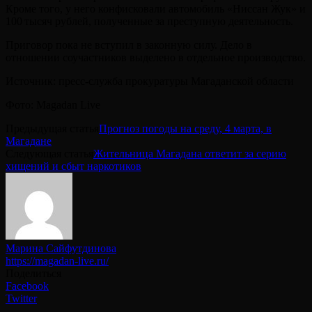
Кроме того, у него конфисковали автомобиль «Ниссан Жук» и
100 тысяч рублей, полученные за преступную деятельность.
Приговор пока не вступил в законную силу. Дело в
отношении соучастников выделено в отдельное производство.
Источник: пресс-служба прокуратуры Магаданской области
Фото: Magadan Live
Предыдущая статья
Прогноз погоды на среду, 4 марта, в
Магадане
Следующая статья
Жительница Магадана ответит за серию
хищений и сбыт наркотиков
Марина Сайфутдинова
https://magadan-live.ru/
Поделиться
Facebook
Twitter