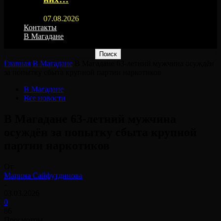
07.08.2026
Контакты
В Магадане
Главная
В Магадане
В Магадане 63-летний мужчина осуждён
за попытку сбыта крупной партии наркотиков
В Магадане
Все новости
В Магадане 63-летний мужчина
осуждён за попытку сбыта крупной
партии наркотиков
От
Марина Сайфутдинова
-
03.03.2026
0
86
Просмотры