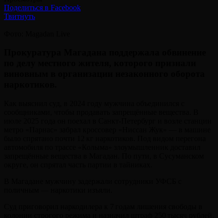
Поделиться в Facebook
Твитнуть
Фото: Magadan Live
Прокуратура Магадана поддержала обвинение
по делу местного жителя, которого признали
виновным в организации незаконного оборота
наркотиков.
Как выяснил суд, в 2024 году мужчина объединился с
сообщниками, чтобы продавать запрещённые вещества. В
июле 2025 года он поехал в Санкт‑Петербург и возле станции
метро «Парнас» забрал кроссовер «Ниссан Жук» — в машине
было спрятано почти 12 кг наркотиков. Под видом перегона
автомобиля по трассе «Колыма» злоумышленник доставил
запрещённые вещества в Магадан. По пути, в Сусуманском
округе, он спрятал часть партии в тайниках.
В Магадане мужчину задержали сотрудники УФСБ с
поличным — наркотики изъяли.
Суд приговорил наркодилера к 7 годам лишения свободы в
колонии строгого режима и назначил штраф 250 тысяч рублей.