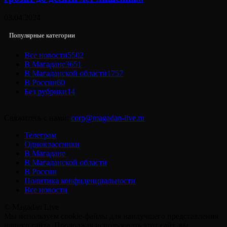
03.04.2024
Популярные категории
Все новости
5502
В Магадане
3651
В Магаданской области
1757
В России
60
Без рубрики
14
Свяжитесь с нами:
corp@magadan-live.ru
Телеграм
Одноклассники
В Магадане
В Магаданской области
В России
Политика конфиденциальности
Все новости
© Magadan Live
Мы используем cookie-файлы для наилучшего представления
нашего сайта. Продолжая использовать этот сайт, вы