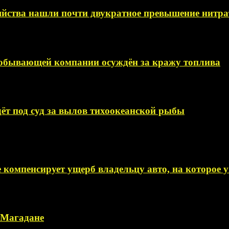
яйства нашли почти двукратное превышение нитра
добывающей компании осуждён за кражу топлива
ёт под суд за вылов тихоокеанской рыбы
 компенсирует ущерб владельцу авто, на которое
в Магадане