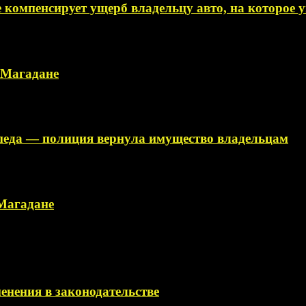
 компенсирует ущерб владельцу авто, на которое
в Магадане
ипеда — полиция вернула имущество владельцам
 Магадане
менения в законодательстве