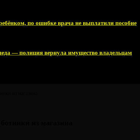
ебёнком, по ошибке врача не выплатили пособие
ипеда — полиция вернула имущество владельцам
тинки из магазина
 ботинки из магазина