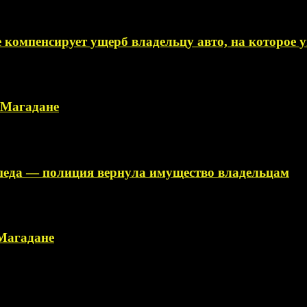
 компенсирует ущерб владельцу авто, на которое
в Магадане
ипеда — полиция вернула имущество владельцам
 Магадане