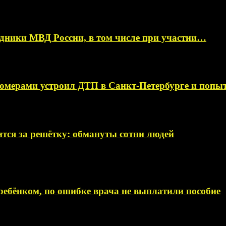
ники МВД России, в том числе при участии…
омерами устроил ДТП в Санкт-Петербурге и поп
тся за решётку: обмануты сотни людей
ебёнком, по ошибке врача не выплатили пособие