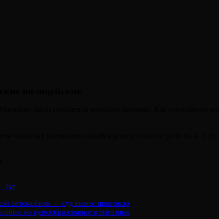
ские полицейские.
в Магадане были похищены мужские ботинки. Как установили оп
еля «красных башмачков» возбуждено уголовное дело по ч. 1 ст
и
_live
жой автомобиль — суд вынес приговор
лияло на ценообразование в магазине