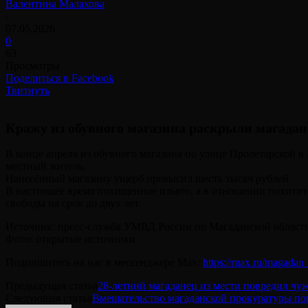
Валентина Малахова
-
07.05.2026
0
63
Просмотры
Поделиться в Facebook
Твитнуть
Кражу из обувного магазина раскрыли магадан
В конце апреля из обувного магазина по улице Пролетарской 
местный житель.
Нанесённый магазину ущерб превысил шесть тысяч рублей.
В настоящее время похищенное изъято, а в отношении похитит
свободы на срок до двух лет.
Источник: пресс-служба УМВД России по Магаданской област
Фото: открытые источники
Подпишитесь на нас в мессенджере Max:
https://max.ru/magadan_
Предыдущая статья
28-летний магаданец из мести повредил чу
Следующая статья
Вмешательство магаданской прокуратуры пов