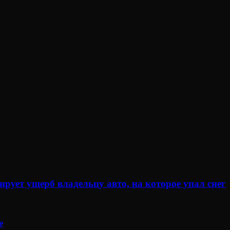
рует ущерб владельцу авто, на которое упал снег
е