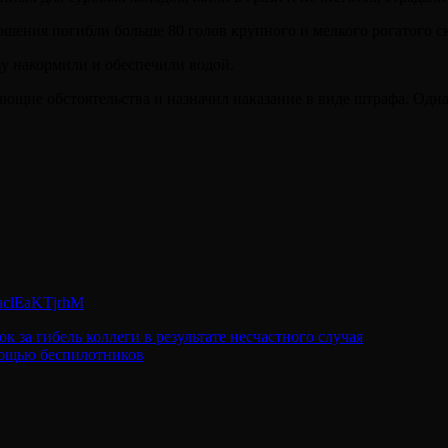
шения погибли больше 80 голов крупного и мелкого рогатого ск
зу накормили и обеспечили водой.
ающие обстоятельства и назначил наказание в виде штрафа. Одна
uclEaKTjrhM
 за гибель коллеги в результате несчастного случая
мощью беспилотников