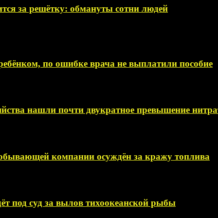
тся за решётку: обмануты сотни людей
ебёнком, по ошибке врача не выплатили пособие
яйства нашли почти двукратное превышение нитра
добывающей компании осуждён за кражу топлива
ёт под суд за вылов тихоокеанской рыбы