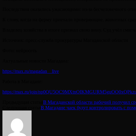
Последствия оказались ужасающими: из-за бесчеловечного отно
К слову, когда на ферму приехали проверяющие, животных сра
Владелец хозяйства в итоге признал свою вину. Суд учёл смягч
Источник: пресс-служба прокуратуры Магаданской области
Фото: нейросеть
Актуальные новости Магадана:
https://max.ru/magadan__live
Работа в Магадане:
https://max.ru/join/np0QU5OC9MXtnOIKMGURM5guOO0xQPkz
Предыдущая статья
В Магаданской области рабочий получил срок
Следующая статья
В Магадане чаек будут контролировать с по