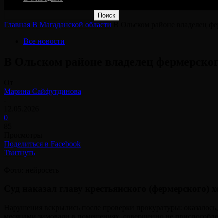
Главная
В Магаданской области
В Ольском районе владелец фе
Все новости
В Ольском районе владелец фермерског
От
Марина Сайфутдинова
-
12.05.2026
0
85
Просмотры
Поделиться в Facebook
Твитнуть
Фото: нейросеть
Суд наказал главу крестьянского (фермерского) 
Нарушения вскрылись после проверки прокуратуры: оказалось, 
месяцами зимовали в помещениях, совершенно не приспособленн