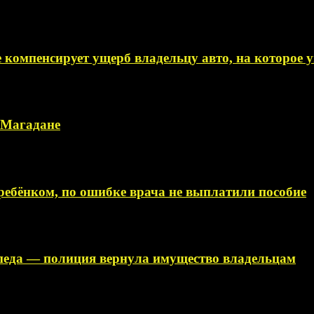
 компенсирует ущерб владельцу авто, на которое
в Магадане
ебёнком, по ошибке врача не выплатили пособие
ипеда — полиция вернула имущество владельцам