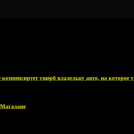
 компенсирует ущерб владельцу авто, на которое
в Магадане