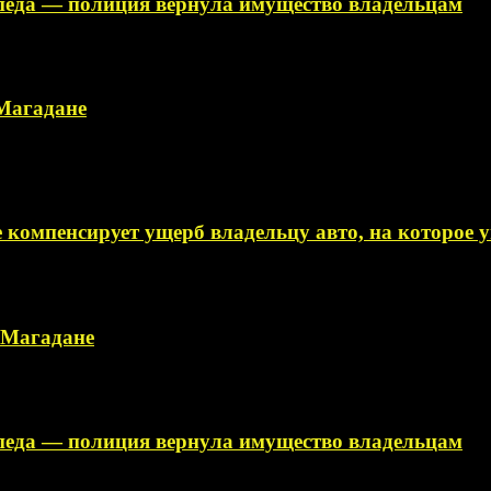
ипеда — полиция вернула имущество владельцам
 Магадане
 компенсирует ущерб владельцу авто, на которое
в Магадане
ипеда — полиция вернула имущество владельцам