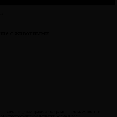
ми
ение с животными
ались элементарные правила содержания скота. Животные
от катастрофической нехватки корма и воды.