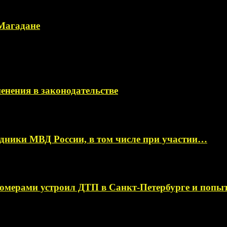
 Магадане
менения в законодательстве
ники МВД России, в том числе при участии…
омерами устроил ДТП в Санкт-Петербурге и поп