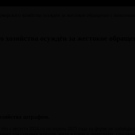
рмерского хозяйства осуждён за жестокое обращение с животны
о хозяйства осуждён за жестокое обращ
хозяйства штрафом.
что с августа 2024-го по апрель 2025 года на ферме не соблюд
ых для суровых холодов, жили в грязи и нечистотах, страдали 