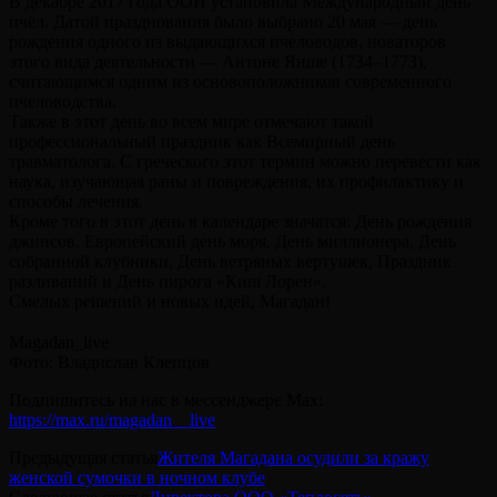
В декабре 2017 года ООН установила Международный день
пчёл. Датой празднования было выбрано 20 мая — день
рождения одного из выдающихся пчеловодов, новаторов
этого вида деятельности — Антоне Янше (1734–1773),
считающимся одним из основоположников современного
пчеловодства.
Также в этот день во всем мире отмечают такой
профессиональный праздник как Всемирный день
травматолога. С греческого этот термин можно перевести как
наука, изучающая раны и повреждения, их профилактику и
способы лечения.
Кроме того в этот день в календаре значатся: День рождения
джинсов, Европейский день моря, День миллионера, День
собранной клубники, День ветряных вертушек, Праздник
разливаний и День пирога «Киш Лорен».
Смелых решений и новых идей, Магадан!
⠀
Magadan_live
Фото: Владислав Клепцов
Подпишитесь на нас в мессенджере Max:
https://max.ru/magadan__live
Предыдущая статья
Жителя Магадана осудили за кражу
женской сумочки в ночном клубе