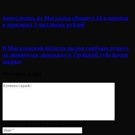
Автослесарь из Магадана обманул 18 клиентов
и присвоил 3 миллиона рублей
В Магаданской области вылов горбуши рухнул
до минимума, промысел в Тауйской губе почти
закрыт
Оставьте ответ
Пожалуйста, введите ваш комментарий!