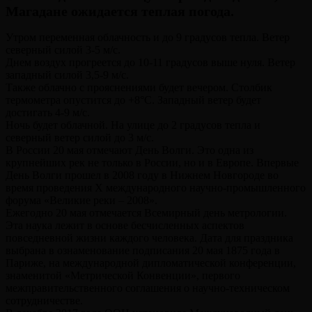
Магадане ожидается теплая погода.
Утром переменная облачность и до 9 градусов тепла. Ветер
северный силой 3-5 м/с.
Днем воздух прогреется до 10-11 градусов выше нуля. Ветер
западный силой 3,5-9 м/с.
Также облачно с прояснениями будет вечером. Столбик
термометра опустится до +8°С. Западный ветер будет
достигать 4-9 м/с.
Ночь будет облачной. На улице до 2 градусов тепла и
северный ветер силой до 3 м/с.
В России 20 мая отмечают День Волги. Это одна из
крупнейших рек не только в России, но и в Европе. Впервые
День Волги прошел в 2008 году в Нижнем Новгороде во
время проведения Х международного научно-промышленного
форума «Великие реки – 2008».
Ежегодно 20 мая отмечается Всемирный день метрологии.
Эта наука лежит в основе бесчисленных аспектов
повседневной жизни каждого человека. Дата для праздника
выбрана в ознаменование подписания 20 мая 1875 года в
Париже, на международной дипломатической конференции,
знаменитой «Метрической Конвенции», первого
межправительственного соглашения о научно-техническом
сотрудничестве.