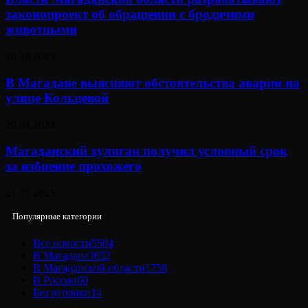
законопроект об обращении с бродячими
животными
20.08.2023
В Магадане выясняют обстоятельства аварии на
улице Кольцевой
29.04.2024
Магаданский хулиган получил условный срок
за избиение прохожего
21.05.2025
Популярные категории
Все новости
5504
В Магадане
3652
В Магаданской области
1758
В России
60
Без рубрики
14