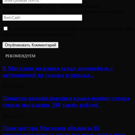
Вы ввели неверный адрес электронной почты!
пожалуйста, введите свой адрес электронной почты здесь
Сохранить моё имя, email и адрес сайта в этом браузере для
последующих моих комментариев.
РЕКОМЕНДУЕМ
В Магадане мужчина угнал автомобиль с
автовышкой из гаража и продал...
27.12.2023
Попытка онлайн-покупки крана-манипулятора
стоила магаданцу 300 тысяч рублей⠀
30.05.2023
Прокуратура Магадана объявила 82
предостережения за ненадлежащее содержание