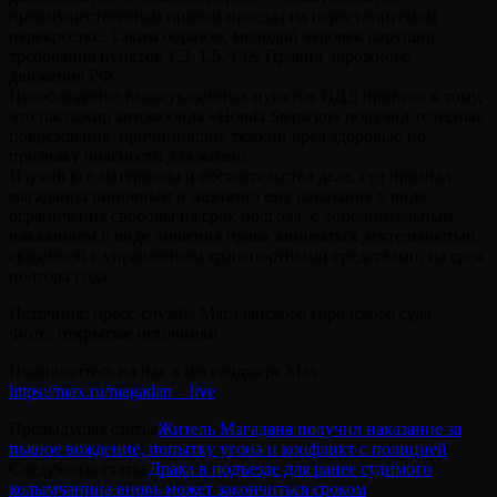
преимущественным правом проезда на нерегулируемом
перекрестке. Таким образом, молодой человек нарушил
требования пунктов 1.3, 1.5, 13.9 Правил дорожного
движения РФ.
Несоблюдение вышеуказанных пунктов ПДД привело к тому,
что пассажир автомобиля «Honda Stepwgn» получил телесные
повреждения, причинившие тяжкий вред здоровью по
признаку опасности для жизни.
Изучив все материалы и обстоятельства дела, суд признал
магаданца виновным и назначил ему наказание в виде
ограничения свободы на срок полгода, с дополнительным
наказанием в виде лишения права заниматься деятельностью,
связанной с управлением транспортными средствами, на срок
полтора года.
Источник: пресс-служба Магаданского городского суда
Фото: открытые источники
Подпишитесь на нас в мессенджере Max:
https://max.ru/magadan__live
Предыдущая статья
Житель Магадана получил наказание за
пьяное вождение, попытку угона и конфликт с полицией
Следующая статья
Драка в подъезде для ранее судимого
колымчанина вновь может закончиться сроком