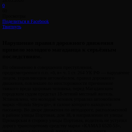
28.05.2026
0
60
Просмотры
Поделиться в Facebook
Твитнуть
Нарушение правил дорожного движения
привело молодого магаданца к серьёзным
последствиям.
По обвинению в совершении преступления,
предусмотренного п.п. «б, в» ч. 1 ст. 264 УК РФ — нарушение
лицом, управляющим автомобилем, правил дорожного
движения, повлекшее по неосторожности причинение
тяжкого вреда здоровью человека, перед Магаданским
городским судом предстал 18-летний местный житель.
Установлено, что молодой человек управлял автомобилем
марки «Honda Stepwgn», в салоне которого находился
пассажир. Во дворе движения по автодороге, расположенной
в районе улицы Портовая, дом 38, в направлении от улицы
Приморская в сторону улицы Портовая, водитель не уступил
дорогу транспортному средству марки «КАМАЗ 6520-53»,
движущемуся по главной дороге и пользующемуся