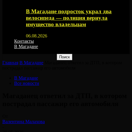
В Магадане подросток украл два
велосипеда — полиция вернула
имущество владельцам
06.08.2026
Контакты
В Магадане
Главная
В Магадане
Магаданец ответил за ДТП, в котором
пострадал пассажир его автомобиля
В Магадане
Все новости
Магаданец ответил за ДТП, в котором
пострадал пассажир его автомобиля
От
Валентина Малахова
-