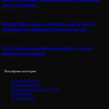
дорог в зимний...
26.11.2024
Мэрия Магадана: количество чаек в городе
уменьшилось впервые за несколько лет⠀
06.10.2023
СДЭК пытается возобновить работу после
кибератаки хакеров
28.05.2024
Популярные категории
Все новости
5498
В Магадане
3648
В Магаданской области
1756
В России
60
Без рубрики
14