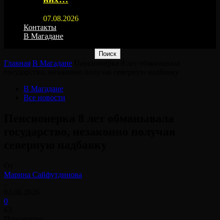
07.08.2026
Контакты
В Магадане
Главная
В Магадане
Пенсионерка 8 лет обманывала
государство, незаконно получая северную надбавку
В Магадане
Все новости
Пенсионерка 8 лет обманывала
государство, незаконно получая
северную надбавку
От
Марина Сайфутдинова
-
03.06.2026
0
63
Просмотры