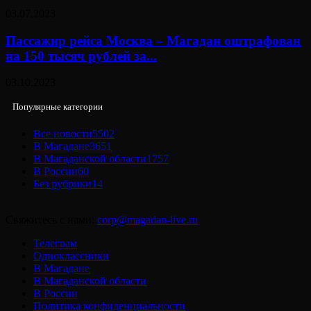
03.07.2023
Пассажир рейса Москва – Магадан оштрафован
на 150 тысяч рублей за...
03.10.2023
Популярные категории
Все новости
5502
В Магадане
3651
В Магаданской области
1757
В России
60
Без рубрики
14
Свяжитесь с нами:
corp@magadan-live.ru
Телеграм
Одноклассники
В Магадане
В Магаданской области
В России
Политика конфиденциальности