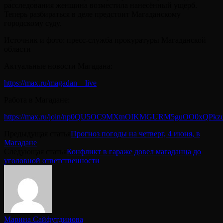
расследования женщина возместила нанесённый ущерб.
Теперь разбираться в деле предстоит Магаданскому
городскому суду.
Источник и фото: пресс-служба прокуратуры Магаданской
области
Актуальные новости Магадана:
https://max.ru/magadan__live
Работа в Магадане:
https://max.ru/join/np0QU5OC9MXtnOIKMGURM5guOO0xQPkz
Предыдущая статья
Прогноз погоды на четверг, 4 июня, в
Магадане
Следующая статья
Конфликт в гараже довел магаданца до
уголовной ответственности
Марина Сайфутдинова