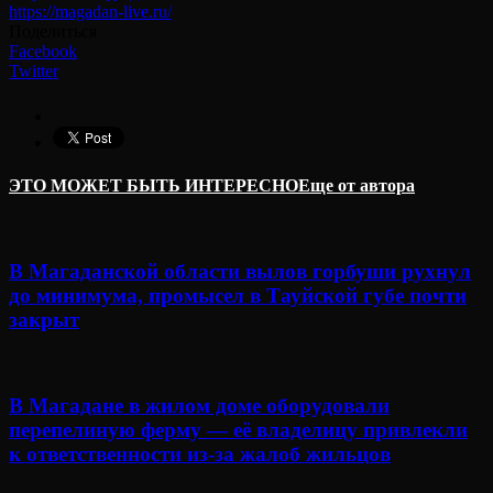
https://magadan-live.ru/
Поделиться
Facebook
Twitter
ЭТО МОЖЕТ БЫТЬ ИНТЕРЕСНО
Еще от автора
В Магаданской области вылов горбуши рухнул
до минимума, промысел в Тауйской губе почти
закрыт
В Магадане в жилом доме оборудовали
перепелиную ферму — её владелицу привлекли
к ответственности из-за жалоб жильцов