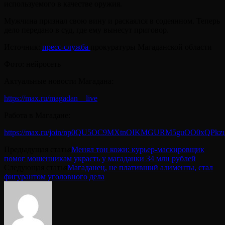
используемого в качестве оружия.
Мужчина признал свою вину и раскаялся в содеянном. Теперь
дело передано в суд, где ему вынесут приговор.
Источник:
пресс-служба
прокуратуры Магаданской области
Фото: нейросеть
Актуальные новости Магадана:
https://max.ru/magadan__live
Работа в Магадане:
https://max.ru/join/np0QU5OC9MXtnOIKMGURM5guOO0xQPkz
Предыдущая статья
Менял тон кожи: курьер-маскировщик
помог мошенникам украсть у магаданки 34 млн рублей
Следующая статья
Магаданец, не плативший алименты, стал
фигурантом уголовного дела