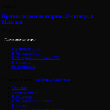
24.05.2024
Прогноз погоды на вторник, 28 октября, в
Магадане
27.10.2025
Популярные категории
Все новости
5504
В Магадане
3652
В Магаданской области
1758
В России
60
Без рубрики
14
Свяжитесь с нами:
corp@magadan-live.ru
Телеграм
Одноклассники
В Магадане
В Магаданской области
В России
Политика конфиденциальности