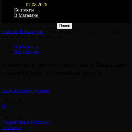
07.08.2026
Контакты
В Магадане
Главная
В Магадане
Самогон и молот: застолье в Магадане
закончилось уголовным делом
В Магадане
Все новости
Самогон и молот: застолье в Магадане
закончилось уголовным делом
От
Марина Сайфутдинова
-
06.06.2026
0
65
Просмотры
Поделиться в Facebook
Твитнуть