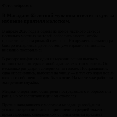
Фото: нейросеть
В Магадане 65-летний мужчина ответит в суде за
избиение приятеля молотком.
В апреле 2026 года в одном из домов частного сектора
несколько местных жителей собрались вместе, чтобы
провести вечер за рюмкой самогона. Но дружеская атмосфера
быстро испарилась: двое гостей, уже изрядно выпивших,
внезапно поссорились.
В разгаре конфликта один из мужчин решил выгнать
оппонента и, потеряв самообладание, схватил молоток. Он
несколько раз ударил соперника по голове. Пострадавший,
едва оправившись, выбежал на улицу — и тут его ждал новый
шок: его собственный дом был в огне. На месте уже работали
экстренные службы.
Медики оперативно осмотрели пострадавшего и обработали
раны, но от госпитализации он отказался.
Против нападавшего с молотком магаданца возбудили
уголовное дело по статье о причинении средней тяжести
вреда здоровью, совершенном с применением предмета,