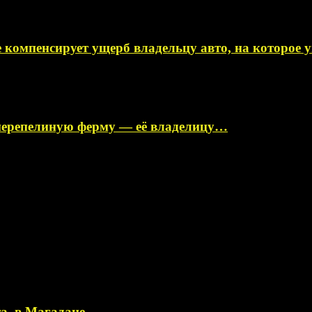
 компенсирует ущерб владельцу авто, на которое
перепелиную ферму — её владелицу…
а, в Магадане