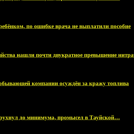
ебёнком, по ошибке врача не выплатили пособие
яйства нашли почти двукратное превышение нитра
добывающей компании осуждён за кражу топлива
 рухнул до минимума, промысел в Тауйской…