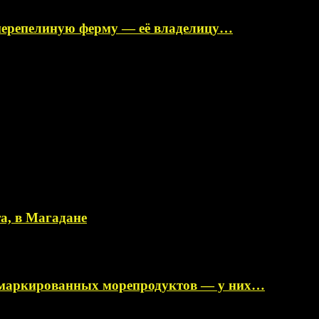
перепелиную ферму — её владелицу…
а, в Магадане
немаркированных морепродуктов — у них…