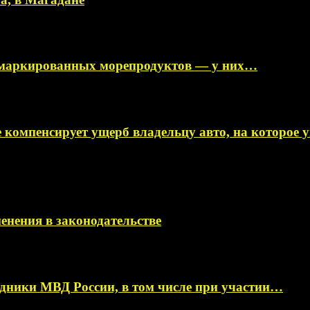
немаркированных морепродуктов — у них…
 компенсирует ущерб владельцу авто, на которое
менения в законодательстве
ники МВД России, в том числе при участии…