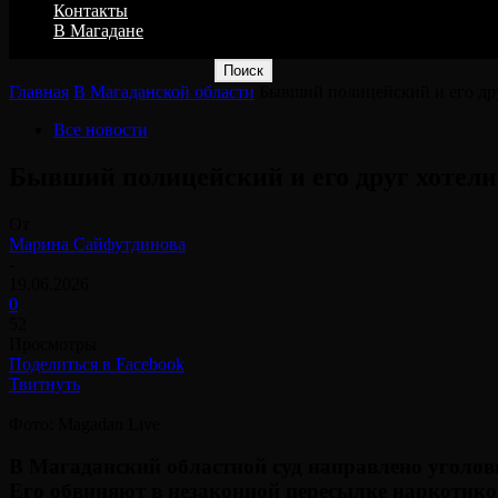
Контакты
В Магадане
Главная
В Магаданской области
Бывший полицейский и его дру
Все новости
Бывший полицейский и его друг хотели
От
Марина Сайфутдинова
-
19.06.2026
0
52
Просмотры
Поделиться в Facebook
Твитнуть
Фото: Magadan Live
В Магаданский областной суд направлено уголов
Его обвиняют в незаконной пересылке наркотико