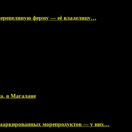
перепелиную ферму — её владелицу…
а, в Магадане
немаркированных морепродуктов — у них…