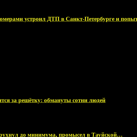
омерами устроил ДТП в Санкт-Петербурге и поп
тся за решётку: обмануты сотни людей
 рухнул до минимума, промысел в Тауйской…