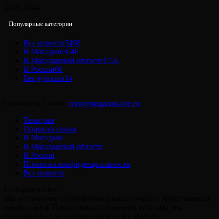
23.01.2024
Популярные категории
Все новости
5498
В Магадане
3648
В Магаданской области
1756
В России
60
Без рубрики
14
Свяжитесь с нами:
corp@magadan-live.ru
Телеграм
Одноклассники
В Магадане
В Магаданской области
В России
Политика конфиденциальности
Все новости
© Magadan Live
Мы используем cookie-файлы для наилучшего представления
нашего сайта. Продолжая использовать этот сайт, вы
соглашаетесь с использованием cookie-файлов.