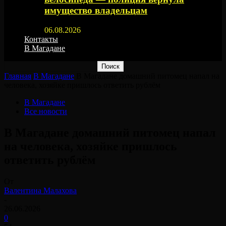
имущество владельцам
06.08.2026
Контакты
В Магадане
Главная
В Магадане
В Магадане домашний питомец напал на
человека, хозяйке пришлось ответить рублём
В Магадане
Все новости
В Магадане домашний питомец напал
на человека, хозяйке пришлось
ответить рублём
От
Валентина Малахова
-
26.06.2026
0