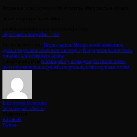
Источник: пресс-служба Прокуратуры Магаданской области
Фото: открытые источники
Подпишитесь на нас в мессенджере Max:
https://max.ru/magadan__live
Предыдущая статья
Председатель Магаданской областной
думы предложил изменить систему субсидирования поставок
топлива для северного завоза
Следующая статья
В Магадане у наркодилера изъяли более
полутора миллиона рублей, полученных преступным путём
Валентина Малахова
http://magadan-live.ru
Поделиться
Facebook
Twitter